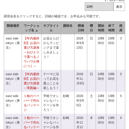
1
-
10
件 /
90
件
講習会名をクリックすると、詳細が確認でき、お申込みも可能です。
開催場所
ワークショ
サブタイト
講師名
開催
曜
開始
終了
残
ップ名 ▲
ル
日時
日
時間
時間
席
east side
【年内最終
お花えらび
2026
日
10時
15時
3
tokyo（東
回】お花の
からラッピ
年9月
30分
20分
京）
選び方講座
ングまで楽
13日
～おひとり
しみましょ
で選べるノ
う！
ウハウが身
につく～
east side
【年内最終
テーマに沿
2026
日
10時
15時
5
tokyo（東
回】お花の
ってお花を
年11
30分
20分
京）
選び方講座
選ぶことを
月8日
～実践編～
楽しもう！
east side
１枚のペー
手軽でオシ
杉崎
2026
土
10時
13時
5
tokyo（東
パーで作れ
ャレなパッ
年9月
30分
30分
京）
るパッケー
ケージを作
5日
ジ
ろう！
east side
１枚のペー
手軽でオシ
杉崎
2026
木
10時
13時
6
tokyo（東
パーで作れ
ャレなパッ
年11
30分
30分
京）
るパッケー
ケージを作
月12