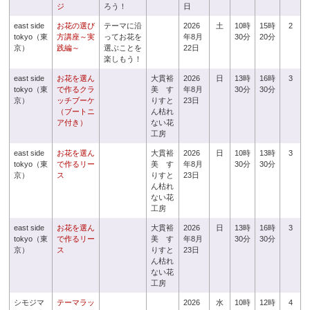
ジ
ろう！
日
east side
お花の選び
テーマに沿
2026
土
10時
15時
2
tokyo（東
方講座～実
ってお花を
年8月
30分
20分
京）
践編～
選ぶことを
22日
楽しもう！
east side
お花を選ん
大貫裕
2026
日
13時
16時
3
tokyo（東
で作るクラ
美 す
年8月
30分
30分
京）
ッチブーケ
りすと
23日
（ブートニ
ん枯れ
ア付き）
ない花
工房
east side
お花を選ん
大貫裕
2026
日
10時
13時
3
tokyo（東
で作るリー
美 す
年8月
30分
30分
京）
ス
りすと
23日
ん枯れ
ない花
工房
east side
お花を選ん
大貫裕
2026
日
13時
16時
3
tokyo（東
で作るリー
美 す
年8月
30分
30分
京）
ス
りすと
23日
ん枯れ
ない花
工房
シモジマ
テーマラッ
2026
水
10時
12時
4