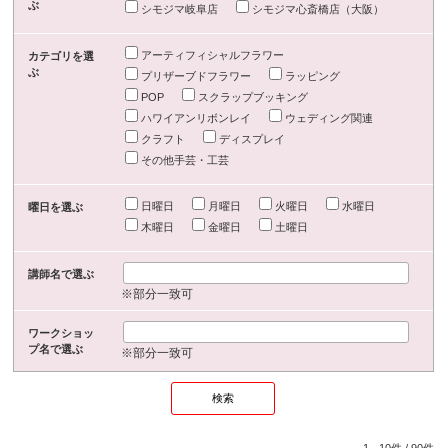
ぶ
シモジマ岐阜店
シモジマ心斎橋店（大阪）
アーティフィシャルフラワー
カテゴリを選
ぶ
プリザーブドフラワー
ラッピング
POP
スクラップブッキング
ハワイアンリボンレイ
ウェディング関連
クラフト
ディスプレイ
その他手芸・工芸
日曜日
月曜日
火曜日
水曜日
曜日を選ぶ
木曜日
金曜日
土曜日
講師名で選ぶ
※部分一致可
ワークショッ
プ名で選ぶ
※部分一致可