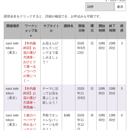
1
-
10
件 /
93
件
講習会名をクリックすると、詳細が確認でき、お申込みも可能です。
開催場所
ワークシ
サブタイト
講師名
開催
曜
開始
終了
残
ョップ名
ル
日時
日
時間
時間
席
▲
east side
【年内最
お花えらび
2026
日
10時
15時
3
tokyo
終回】お
からラッピ
年9月
30分
20分
（東京）
花の選び
ングまで楽
13日
方講座～
しみましょ
おひとり
う！
で選べる
ノウハウ
が身につ
く～
east side
【年内最
テーマに沿
2026
日
10時
15時
5
tokyo
終回】お
ってお花を
年11
30分
20分
（東京）
花の選び
選ぶことを
月8日
方講座～
楽しもう！
実践編～
east side
１枚のペ
手軽でオシ
杉崎
2026
木
10時
13時
6
tokyo
ーパーで
ャレなパッ
年11
30分
30分
（東京）
作れるパ
ケージを作
月12
ッケージ
ろう！
日