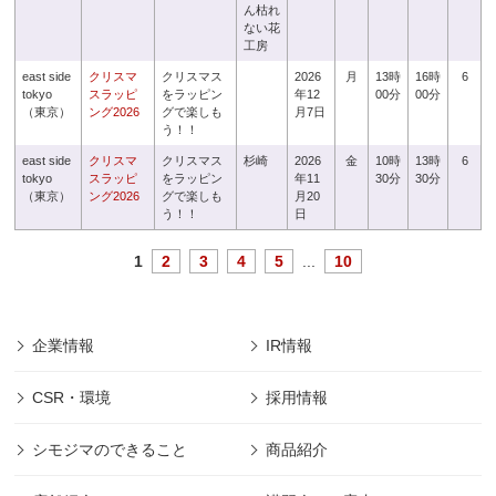
ん枯れ
ない花
工房
east side
クリスマ
クリスマス
2026
月
13時
16時
6
tokyo
スラッピ
をラッピン
年12
00分
00分
（東京）
ング2026
グで楽しも
月7日
う！！
east side
クリスマ
クリスマス
杉崎
2026
金
10時
13時
6
tokyo
スラッピ
をラッピン
年11
30分
30分
（東京）
ング2026
グで楽しも
月20
う！！
日
1
2
3
4
5
...
10
企業情報
IR情報
CSR・環境
採用情報
シモジマのできること
商品紹介