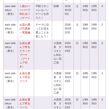
east side
１枚のペ
手軽でオシ
杉崎
2026
土
10時
13時
4
tokyo
ーパーで
ャレなパッ
年9月
30分
30分
（東京）
作れるパ
ケージを作
5日
ッケージ
ろう！
east side
お花の選
テーマに沿
2026
土
10時
15時
2
tokyo
び方講座
ってお花を
年8月
30分
20分
（東京）
～実践編
選ぶことを
22日
～
楽しもう！
east side
お花を選
大貫裕
2026
日
13時
16時
3
tokyo
んで作る
美 す
年8月
30分
30分
（東京）
クラッチ
りすと
23日
ブーケ
ん枯れ
（ブート
ない花
ニア付
工房
き）
east side
お花を選
大貫裕
2026
日
10時
13時
3
tokyo
んで作る
美 す
年8月
30分
30分
（東京）
リース
りすと
23日
ん枯れ
ない花
工房
east side
お花を選
大貫裕
2026
日
13時
16時
3
tokyo
んで作る
美 す
年8月
30分
30分
（東京）
リース
りすと
23日