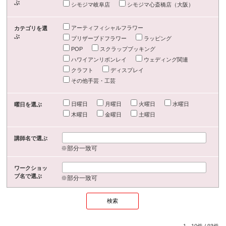
ぶ
シモジマ岐阜店
シモジマ心斎橋店（大阪）
アーティフィシャルフラワー
カテゴリを選
ぶ
プリザーブドフラワー
ラッピング
POP
スクラップブッキング
ハワイアンリボンレイ
ウェディング関連
クラフト
ディスプレイ
その他手芸・工芸
日曜日
月曜日
火曜日
水曜日
曜日を選ぶ
木曜日
金曜日
土曜日
講師名で選ぶ
※部分一致可
ワークショッ
プ名で選ぶ
※部分一致可