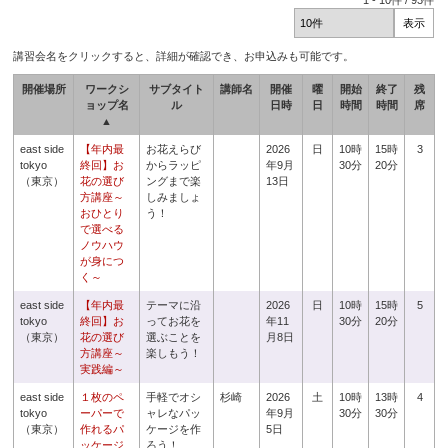
1
-
10
件 /
93
件
講習会名をクリックすると、詳細が確認でき、お申込みも可能です。
開催場所
ワークシ
サブタイト
講師名
開催
曜
開始
終了
残
ョップ名
ル
日時
日
時間
時間
席
▲
east side
【年内最
お花えらび
2026
日
10時
15時
3
tokyo
終回】お
からラッピ
年9月
30分
20分
（東京）
花の選び
ングまで楽
13日
方講座～
しみましょ
おひとり
う！
で選べる
ノウハウ
が身につ
く～
east side
【年内最
テーマに沿
2026
日
10時
15時
5
tokyo
終回】お
ってお花を
年11
30分
20分
（東京）
花の選び
選ぶことを
月8日
方講座～
楽しもう！
実践編～
east side
１枚のペ
手軽でオシ
杉崎
2026
土
10時
13時
4
tokyo
ーパーで
ャレなパッ
年9月
30分
30分
（東京）
作れるパ
ケージを作
5日
ッケージ
ろう！