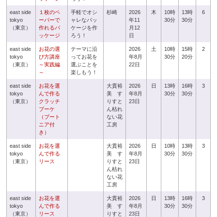
east side
１枚のペ
手軽でオシ
杉崎
2026
木
10時
13時
6
tokyo
ーパーで
ャレなパッ
年11
30分
30分
（東京）
作れるパ
ケージを作
月12
ッケージ
ろう！
日
east side
お花の選
テーマに沿
2026
土
10時
15時
2
tokyo
び方講座
ってお花を
年8月
30分
20分
（東京）
～実践編
選ぶことを
22日
～
楽しもう！
east side
お花を選
大貫裕
2026
日
13時
16時
3
tokyo
んで作る
美 す
年8月
30分
30分
（東京）
クラッチ
りすと
23日
ブーケ
ん枯れ
（ブート
ない花
ニア付
工房
き）
east side
お花を選
大貫裕
2026
日
10時
13時
3
tokyo
んで作る
美 す
年8月
30分
30分
（東京）
リース
りすと
23日
ん枯れ
ない花
工房
east side
お花を選
大貫裕
2026
日
13時
16時
3
tokyo
んで作る
美 す
年8月
30分
30分
（東京）
リース
りすと
23日