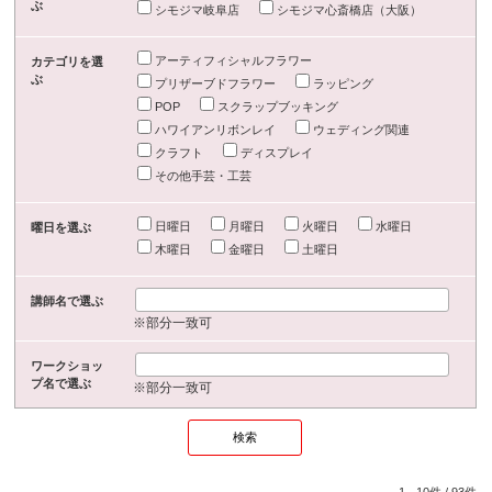
ぶ
シモジマ岐阜店
シモジマ心斎橋店（大阪）
アーティフィシャルフラワー
カテゴリを選
ぶ
プリザーブドフラワー
ラッピング
POP
スクラップブッキング
ハワイアンリボンレイ
ウェディング関連
クラフト
ディスプレイ
その他手芸・工芸
日曜日
月曜日
火曜日
水曜日
曜日を選ぶ
木曜日
金曜日
土曜日
講師名で選ぶ
※部分一致可
ワークショッ
プ名で選ぶ
※部分一致可