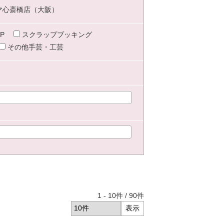
マ心斎橋店（大阪）
P
スクラップブッキング
その他手芸・工芸
1
-
10
件 /
90
件