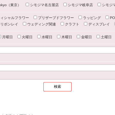
e tokyo（東京）
シモジマ名古屋店
シモジマ岐阜店
シモジ
ィシャルフラワー
プリザーブドフラワー
ラッピング
PO
リボンレイ
ウェディング関連
クラフト
ディスプレイ
月曜日
火曜日
水曜日
木曜日
金曜日
土曜日