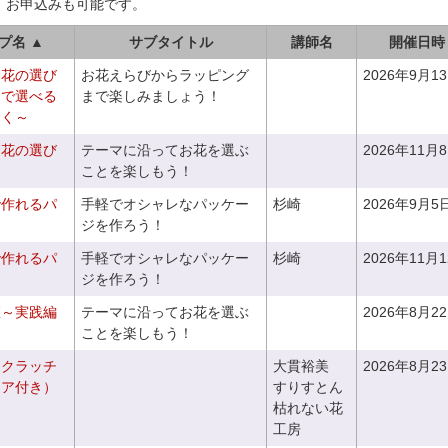
、お申込みも可能です。
プ名 ▲
サブタイトル
講師名
開催日時
お花の選び
お花えらびからラッピング
2026年9月1
りで選べる
まで楽しみましょう！
つく～
お花の選び
テーマに沿ってお花を選ぶ
2026年11月
～
ことを楽しもう！
で作れるパ
手軽でオシャレなパッケー
杉崎
2026年9月5
ジを作ろう！
で作れるパ
手軽でオシャレなパッケー
杉崎
2026年11月
ジを作ろう！
座～実践編
テーマに沿ってお花を選ぶ
2026年8月2
ことを楽しもう！
るクラッチ
大貫裕美
2026年8月2
ニア付き）
すりすとん
枯れない花
工房