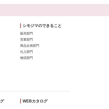
シモジマのできること
販売部門
営業部門
商品企画部門
仕入部門
物流部門
ング
WEBカタログ
し