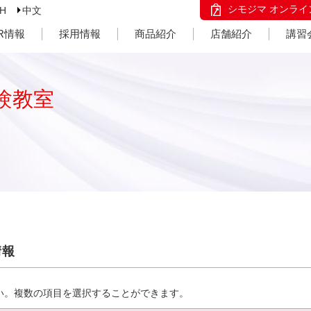
シモジマ オンライ
SH
中文
IR情報
採用情報
商品紹介
店舗紹介
講習
験教室
情報
い。複数の項目を選択することができます。