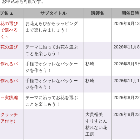
、お申込みも可能です。
プ名 ▲
サブタイトル
講師名
開催日時
お花の選び
お花えらびからラッピング
2026年9月1
りで選べる
まで楽しみましょう！
つく～
お花の選び
テーマに沿ってお花を選ぶ
2026年11月
～
ことを楽しもう！
で作れるパ
手軽でオシャレなパッケー
杉崎
2026年9月5
ジを作ろう！
で作れるパ
手軽でオシャレなパッケー
杉崎
2026年11月
ジを作ろう！
座～実践編
テーマに沿ってお花を選ぶ
2026年8月2
ことを楽しもう！
るクラッチ
大貫裕美
2026年8月2
ニア付き）
すりすとん
枯れない花
工房