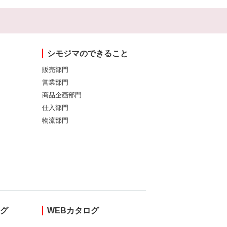
シモジマのできること
販売部門
営業部門
商品企画部門
仕入部門
物流部門
ング
WEBカタログ
し