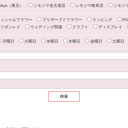
e tokyo（東京）
シモジマ名古屋店
シモジマ岐阜店
シモジ
ィシャルフラワー
プリザーブドフラワー
ラッピング
PO
リボンレイ
ウェディング関連
クラフト
ディスプレイ
月曜日
火曜日
水曜日
木曜日
金曜日
土曜日