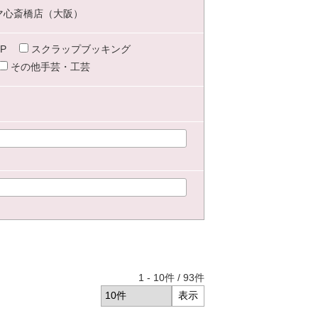
マ心斎橋店（大阪）
P
スクラップブッキング
その他手芸・工芸
1
-
10
件 /
93
件