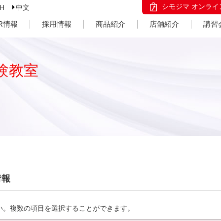
シモジマ オンライ
SH
中文
IR情報
採用情報
商品紹介
店舗紹介
講習
験教室
情報
い。複数の項目を選択することができます。