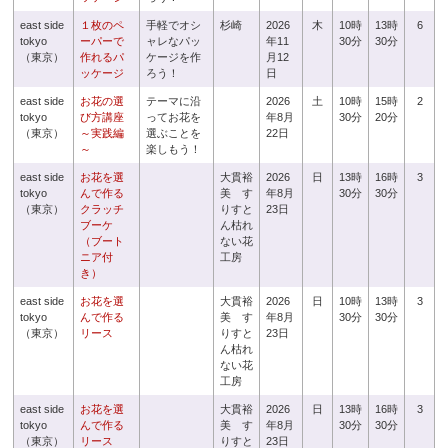
east side
１枚のペ
手軽でオシ
杉崎
2026
木
10時
13時
6
tokyo
ーパーで
ャレなパッ
年11
30分
30分
（東京）
作れるパ
ケージを作
月12
ッケージ
ろう！
日
east side
お花の選
テーマに沿
2026
土
10時
15時
2
tokyo
び方講座
ってお花を
年8月
30分
20分
（東京）
～実践編
選ぶことを
22日
～
楽しもう！
east side
お花を選
大貫裕
2026
日
13時
16時
3
tokyo
んで作る
美 す
年8月
30分
30分
（東京）
クラッチ
りすと
23日
ブーケ
ん枯れ
（ブート
ない花
ニア付
工房
き）
east side
お花を選
大貫裕
2026
日
10時
13時
3
tokyo
んで作る
美 す
年8月
30分
30分
（東京）
リース
りすと
23日
ん枯れ
ない花
工房
east side
お花を選
大貫裕
2026
日
13時
16時
3
tokyo
んで作る
美 す
年8月
30分
30分
（東京）
リース
りすと
23日