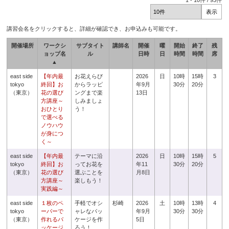
1
-
10
件 /
93
件
講習会名をクリックすると、詳細が確認でき、お申込みも可能です。
開催場所
ワークシ
サブタイト
講師名
開催
曜
開始
終了
残
ョップ名
ル
日時
日
時間
時間
席
▲
east side
【年内最
お花えらび
2026
日
10時
15時
3
tokyo
終回】お
からラッピ
年9月
30分
20分
（東京）
花の選び
ングまで楽
13日
方講座～
しみましょ
おひとり
う！
で選べる
ノウハウ
が身につ
く～
east side
【年内最
テーマに沿
2026
日
10時
15時
5
tokyo
終回】お
ってお花を
年11
30分
20分
（東京）
花の選び
選ぶことを
月8日
方講座～
楽しもう！
実践編～
east side
１枚のペ
手軽でオシ
杉崎
2026
土
10時
13時
4
tokyo
ーパーで
ャレなパッ
年9月
30分
30分
（東京）
作れるパ
ケージを作
5日
ッケージ
ろう！