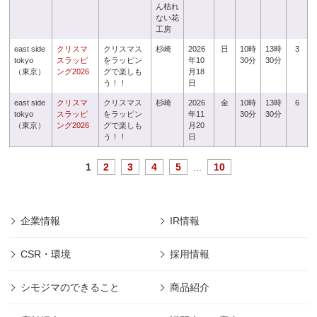
ん枯れ
ない花
工房
east side
クリスマ
クリスマス
杉崎
2026
日
10時
13時
3
tokyo
スラッピ
をラッピン
年10
30分
30分
（東京）
ング2026
グで楽しも
月18
う！！
日
east side
クリスマ
クリスマス
杉崎
2026
金
10時
13時
6
tokyo
スラッピ
をラッピン
年11
30分
30分
（東京）
ング2026
グで楽しも
月20
う！！
日
1
2
3
4
5
...
10
企業情報
IR情報
CSR・環境
採用情報
シモジマのできること
商品紹介