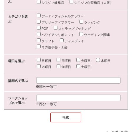
ぶ
シモジマ岐阜店
シモジマ心斎橋店（大阪）
アーティフィシャルフラワー
カテゴリを選
ぶ
プリザーブドフラワー
ラッピング
POP
スクラップブッキング
ハワイアンリボンレイ
ウェディング関連
クラフト
ディスプレイ
その他手芸・工芸
日曜日
月曜日
火曜日
水曜日
曜日を選ぶ
木曜日
金曜日
土曜日
講師名で選ぶ
※部分一致可
ワークショッ
プ名で選ぶ
※部分一致可