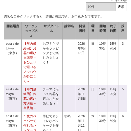
1
-
10
件 /
93
件
講習会名をクリックすると、詳細が確認でき、お申込みも可能です。
開催場所
ワークシ
サブタイト
講師名
開催
曜
開始
終了
残
ョップ名
ル
日時
日
時間
時間
席
▲
east side
【年内最
お花えらび
2026
日
10時
15時
3
tokyo
終回】お
からラッピ
年9月
30分
20分
（東京）
花の選び
ングまで楽
13日
方講座～
しみましょ
おひとり
う！
で選べる
ノウハウ
が身につ
く～
east side
【年内最
テーマに沿
2026
日
10時
15時
5
tokyo
終回】お
ってお花を
年11
30分
20分
（東京）
花の選び
選ぶことを
月8日
方講座～
楽しもう！
実践編～
east side
１枚のペ
手軽でオシ
杉崎
2026
木
10時
13時
6
tokyo
ーパーで
ャレなパッ
年11
30分
30分
（東京）
作れるパ
ケージを作
月12
ッケージ
ろう！
日