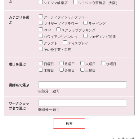
ぶ
シモジマ岐阜店
シモジマ心斎橋店（大阪）
アーティフィシャルフラワー
カテゴリを選
ぶ
プリザーブドフラワー
ラッピング
POP
スクラップブッキング
ハワイアンリボンレイ
ウェディング関連
クラフト
ディスプレイ
その他手芸・工芸
日曜日
月曜日
火曜日
水曜日
曜日を選ぶ
木曜日
金曜日
土曜日
講師名で選ぶ
※部分一致可
ワークショッ
プ名で選ぶ
※部分一致可