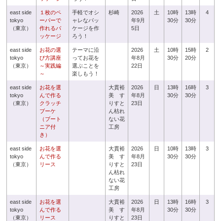
east side
１枚のペ
手軽でオシ
杉崎
2026
土
10時
13時
4
tokyo
ーパーで
ャレなパッ
年9月
30分
30分
（東京）
作れるパ
ケージを作
5日
ッケージ
ろう！
east side
お花の選
テーマに沿
2026
土
10時
15時
2
tokyo
び方講座
ってお花を
年8月
30分
20分
（東京）
～実践編
選ぶことを
22日
～
楽しもう！
east side
お花を選
大貫裕
2026
日
13時
16時
3
tokyo
んで作る
美 す
年8月
30分
30分
（東京）
クラッチ
りすと
23日
ブーケ
ん枯れ
（ブート
ない花
ニア付
工房
き）
east side
お花を選
大貫裕
2026
日
10時
13時
3
tokyo
んで作る
美 す
年8月
30分
30分
（東京）
リース
りすと
23日
ん枯れ
ない花
工房
east side
お花を選
大貫裕
2026
日
13時
16時
3
tokyo
んで作る
美 す
年8月
30分
30分
（東京）
リース
りすと
23日