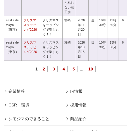
ん枯れ
ない花
工房
east side
クリスマ
クリスマス
杉崎
2026
金
10時
13時
6
tokyo
スラッピ
をラッピン
年11
30分
30分
（東京）
ング2026
グで楽しも
月20
う！！
日
east side
クリスマ
クリスマス
杉崎
2026
日
10時
13時
6
tokyo
スラッピ
をラッピン
年10
30分
30分
（東京）
ング2026
グで楽しも
月18
う！！
日
1
2
3
4
5
...
10
企業情報
IR情報
CSR・環境
採用情報
シモジマのできること
商品紹介