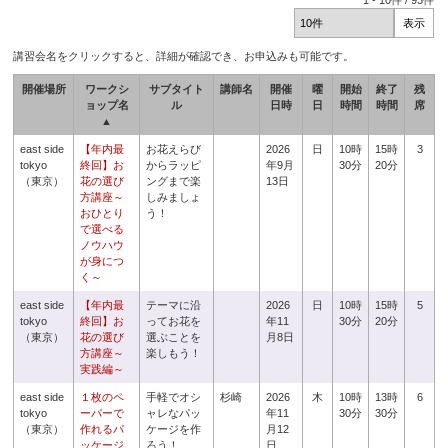
1
-
10
件 /
93
件
講習会名をクリックすると、詳細が確認でき、お申込みも可能です。
開催場所
ワークシ
サブタイト
講師名
開催
曜
開始
終了
残
ョップ名
ル
日時
日
時間
時間
席
▲
east side
【年内最
お花えらび
2026
日
10時
15時
3
tokyo
終回】お
からラッピ
年9月
30分
20分
（東京）
花の選び
ングまで楽
13日
方講座～
しみましょ
おひとり
う！
で選べる
ノウハウ
が身につ
く～
east side
【年内最
テーマに沿
2026
日
10時
15時
5
tokyo
終回】お
ってお花を
年11
30分
20分
（東京）
花の選び
選ぶことを
月8日
方講座～
楽しもう！
実践編～
east side
１枚のペ
手軽でオシ
杉崎
2026
木
10時
13時
6
tokyo
ーパーで
ャレなパッ
年11
30分
30分
（東京）
作れるパ
ケージを作
月12
ッケージ
ろう！
日