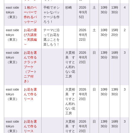
east side
１枚のペ
手軽でオシ
杉崎
2026
土
10時
13時
4
tokyo
ーパーで
ャレなパッ
年9月
30分
30分
（東京）
作れるパ
ケージを作
5日
ッケージ
ろう！
east side
お花の選
テーマに沿
2026
土
10時
15時
2
tokyo
び方講座
ってお花を
年8月
30分
20分
（東京）
～実践編
選ぶことを
22日
～
楽しもう！
east side
お花を選
大貫裕
2026
日
13時
16時
3
tokyo
んで作る
美 す
年8月
30分
30分
（東京）
クラッチ
りすと
23日
ブーケ
ん枯れ
（ブート
ない花
ニア付
工房
き）
east side
お花を選
大貫裕
2026
日
10時
13時
3
tokyo
んで作る
美 す
年8月
30分
30分
（東京）
リース
りすと
23日
ん枯れ
ない花
工房
east side
お花を選
大貫裕
2026
日
13時
16時
3
tokyo
んで作る
美 す
年8月
30分
30分
（東京）
リース
りすと
23日