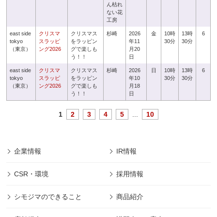
ん枯れ
ない花
工房
east side
クリスマ
クリスマス
杉崎
2026
金
10時
13時
6
tokyo
スラッピ
をラッピン
年11
30分
30分
（東京）
ング2026
グで楽しも
月20
う！！
日
east side
クリスマ
クリスマス
杉崎
2026
日
10時
13時
6
tokyo
スラッピ
をラッピン
年10
30分
30分
（東京）
ング2026
グで楽しも
月18
う！！
日
1
2
3
4
5
...
10
企業情報
IR情報
CSR・環境
採用情報
シモジマのできること
商品紹介