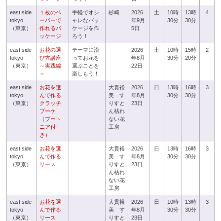
east side
１枚のペ
手軽でオシ
杉崎
2026
土
10時
13時
4
tokyo
ーパーで
ャレなパッ
年9月
30分
30分
（東京）
作れるパ
ケージを作
5日
ッケージ
ろう！
east side
お花の選
テーマに沿
2026
土
10時
15時
2
tokyo
び方講座
ってお花を
年8月
30分
20分
（東京）
～実践編
選ぶことを
22日
～
楽しもう！
east side
お花を選
大貫裕
2026
日
13時
16時
3
tokyo
んで作る
美 す
年8月
30分
30分
（東京）
クラッチ
りすと
23日
ブーケ
ん枯れ
（ブート
ない花
ニア付
工房
き）
east side
お花を選
大貫裕
2026
日
13時
16時
3
tokyo
んで作る
美 す
年8月
30分
30分
（東京）
リース
りすと
23日
ん枯れ
ない花
工房
east side
お花を選
大貫裕
2026
日
10時
13時
3
tokyo
んで作る
美 す
年8月
30分
30分
（東京）
リース
りすと
23日