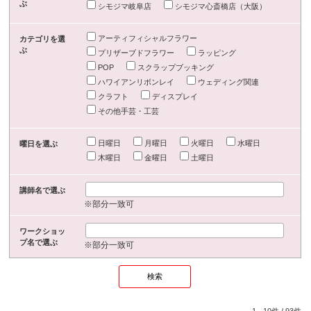
ぶ
シモジマ岐阜店
シモジマ心斎橋店（大阪）
アーティフィシャルフラワー
カテゴリを選
ぶ
プリザーブドフラワー
ラッピング
POP
スクラップブッキング
ハワイアンリボンレイ
ウェディング関連
クラフト
ディスプレイ
その他手芸・工芸
日曜日
月曜日
火曜日
水曜日
曜日を選ぶ
木曜日
金曜日
土曜日
講師名で選ぶ
※部分一致可
ワークショッ
プ名で選ぶ
※部分一致可