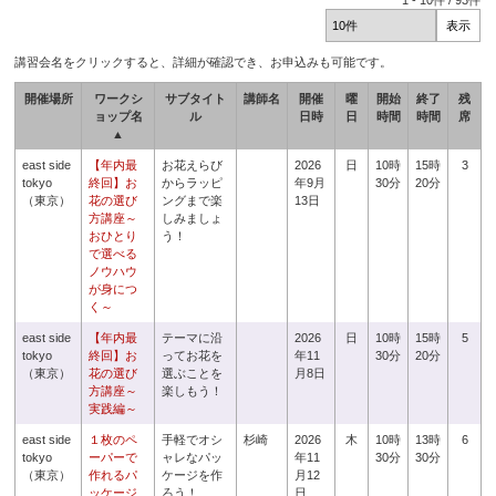
1
-
10
件 /
93
件
講習会名をクリックすると、詳細が確認でき、お申込みも可能です。
開催場所
ワークシ
サブタイト
講師名
開催
曜
開始
終了
残
ョップ名
ル
日時
日
時間
時間
席
▲
east side
【年内最
お花えらび
2026
日
10時
15時
3
tokyo
終回】お
からラッピ
年9月
30分
20分
（東京）
花の選び
ングまで楽
13日
方講座～
しみましょ
おひとり
う！
で選べる
ノウハウ
が身につ
く～
east side
【年内最
テーマに沿
2026
日
10時
15時
5
tokyo
終回】お
ってお花を
年11
30分
20分
（東京）
花の選び
選ぶことを
月8日
方講座～
楽しもう！
実践編～
east side
１枚のペ
手軽でオシ
杉崎
2026
木
10時
13時
6
tokyo
ーパーで
ャレなパッ
年11
30分
30分
（東京）
作れるパ
ケージを作
月12
ッケージ
ろう！
日