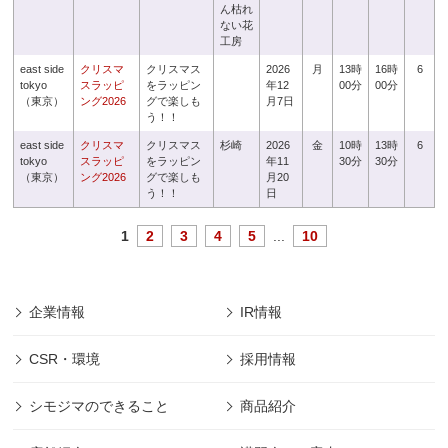
ん枯れ
ない花
工房
east side
クリスマ
クリスマス
2026
月
13時
16時
6
tokyo
スラッピ
をラッピン
年12
00分
00分
（東京）
ング2026
グで楽しも
月7日
う！！
east side
クリスマ
クリスマス
杉崎
2026
金
10時
13時
6
tokyo
スラッピ
をラッピン
年11
30分
30分
（東京）
ング2026
グで楽しも
月20
う！！
日
1
2
3
4
5
...
10
企業情報
IR情報
CSR・環境
採用情報
シモジマのできること
商品紹介