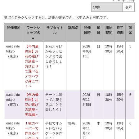
1
-
10
件 /
93
件
講習会名をクリックすると、詳細が確認でき、お申込みも可能です。
開催場所
ワークシ
サブタイト
講師名
開催
曜
開始
終了
残
ョップ名
ル
日時
日
時間
時間
席
▲
east side
【年内最
お花えらび
2026
日
10時
15時
3
tokyo
終回】お
からラッピ
年9月
30分
20分
（東京）
花の選び
ングまで楽
13日
方講座～
しみましょ
おひとり
う！
で選べる
ノウハウ
が身につ
く～
east side
【年内最
テーマに沿
2026
日
10時
15時
5
tokyo
終回】お
ってお花を
年11
30分
20分
（東京）
花の選び
選ぶことを
月8日
方講座～
楽しもう！
実践編～
east side
１枚のペ
手軽でオシ
杉崎
2026
木
10時
13時
6
tokyo
ーパーで
ャレなパッ
年11
30分
30分
（東京）
作れるパ
ケージを作
月12
ッケージ
ろう！
日