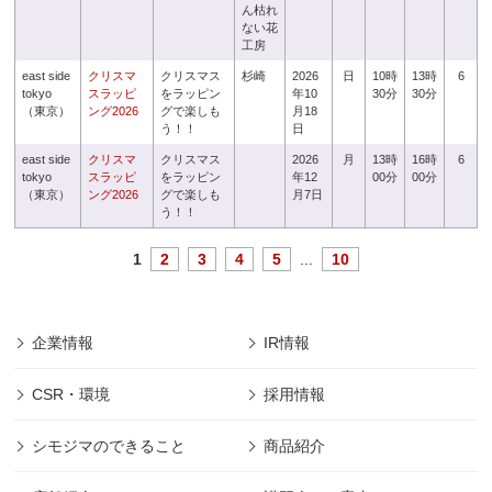
ん枯れ
ない花
工房
east side
クリスマ
クリスマス
杉崎
2026
日
10時
13時
6
tokyo
スラッピ
をラッピン
年10
30分
30分
（東京）
ング2026
グで楽しも
月18
う！！
日
east side
クリスマ
クリスマス
2026
月
13時
16時
6
tokyo
スラッピ
をラッピン
年12
00分
00分
（東京）
ング2026
グで楽しも
月7日
う！！
1
2
3
4
5
...
10
企業情報
IR情報
CSR・環境
採用情報
シモジマのできること
商品紹介