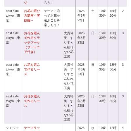
ジ
ろう！
east side
お花の選び
テーマに沿
2026
土
10時
15時
2
tokyo（東
方講座～実
ってお花を
年8月
30分
20分
京）
践編～
選ぶことを
22日
楽しもう！
east side
お花を選ん
大貫裕
2026
日
13時
16時
3
tokyo（東
で作るクラ
美 す
年8月
30分
30分
京）
ッチブーケ
りすと
23日
（ブートニ
ん枯れ
ア付き）
ない花
工房
east side
お花を選ん
大貫裕
2026
日
10時
13時
3
tokyo（東
で作るリー
美 す
年8月
30分
30分
京）
ス
りすと
23日
ん枯れ
ない花
工房
east side
お花を選ん
大貫裕
2026
日
13時
16時
3
tokyo（東
で作るリー
美 す
年8月
30分
30分
京）
ス
りすと
23日
ん枯れ
ない花
工房
シモジマ
テーマラッ
2026
水
10時
12時
4