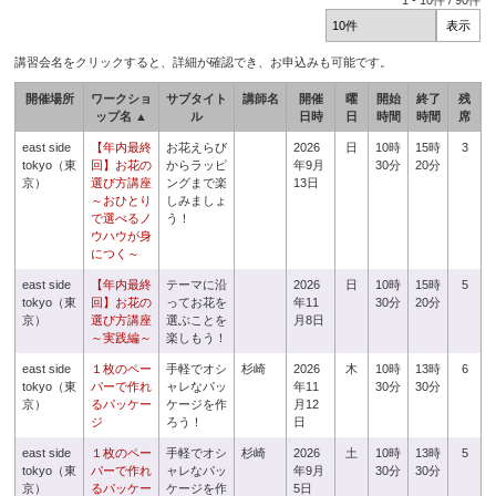
1
-
10
件 /
90
件
講習会名をクリックすると、詳細が確認でき、お申込みも可能です。
開催場所
ワークショ
サブタイト
講師名
開催
曜
開始
終了
残
ップ名 ▲
ル
日時
日
時間
時間
席
east side
【年内最終
お花えらび
2026
日
10時
15時
3
tokyo（東
回】お花の
からラッピ
年9月
30分
20分
京）
選び方講座
ングまで楽
13日
～おひとり
しみましょ
で選べるノ
う！
ウハウが身
につく～
east side
【年内最終
テーマに沿
2026
日
10時
15時
5
tokyo（東
回】お花の
ってお花を
年11
30分
20分
京）
選び方講座
選ぶことを
月8日
～実践編～
楽しもう！
east side
１枚のペー
手軽でオシ
杉崎
2026
木
10時
13時
6
tokyo（東
パーで作れ
ャレなパッ
年11
30分
30分
京）
るパッケー
ケージを作
月12
ジ
ろう！
日
east side
１枚のペー
手軽でオシ
杉崎
2026
土
10時
13時
5
tokyo（東
パーで作れ
ャレなパッ
年9月
30分
30分
京）
るパッケー
ケージを作
5日