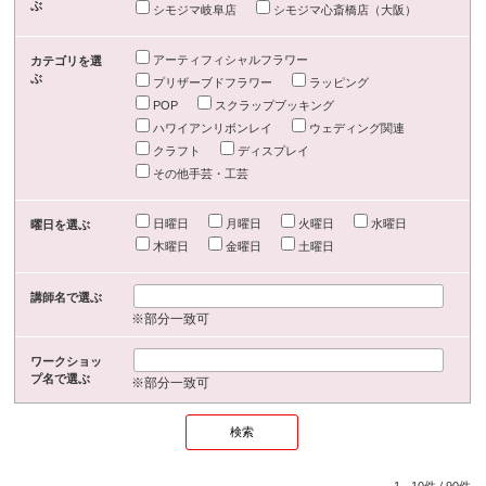
ぶ
シモジマ岐阜店
シモジマ心斎橋店（大阪）
アーティフィシャルフラワー
カテゴリを選
ぶ
プリザーブドフラワー
ラッピング
POP
スクラップブッキング
ハワイアンリボンレイ
ウェディング関連
クラフト
ディスプレイ
その他手芸・工芸
日曜日
月曜日
火曜日
水曜日
曜日を選ぶ
木曜日
金曜日
土曜日
講師名で選ぶ
※部分一致可
ワークショッ
プ名で選ぶ
※部分一致可