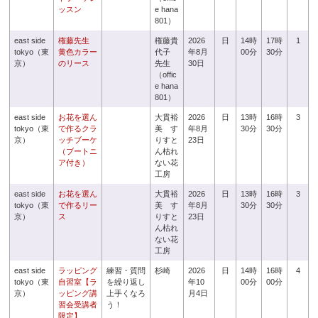
ッスン
e hana
801）
east side
権藤先生
権藤貴
2026
日
14時
17時
1
tokyo（東
黄色カラー
代子
年8月
00分
30分
京）
のリース
先生
30日
（offic
e hana
801）
east side
お花を選ん
大貫裕
2026
日
13時
16時
3
tokyo（東
で作るクラ
美 す
年8月
30分
30分
京）
ッチブーケ
りすと
23日
（ブートニ
ん枯れ
ア付き）
ない花
工房
east side
お花を選ん
大貫裕
2026
日
13時
16時
3
tokyo（東
で作るリー
美 す
年8月
30分
30分
京）
ス
りすと
23日
ん枯れ
ない花
工房
east side
ラッピング
練習・質問
杉崎
2026
日
14時
16時
4
tokyo（東
自習室【ラ
を繰り返し
年10
00分
00分
京）
ッピング講
上手くなろ
月4日
習会受講者
う！
限定】