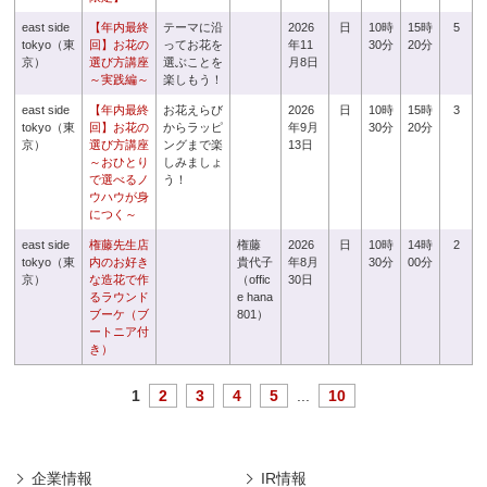
east side
【年内最終
テーマに沿
2026
日
10時
15時
5
tokyo（東
回】お花の
ってお花を
年11
30分
20分
京）
選び方講座
選ぶことを
月8日
～実践編～
楽しもう！
east side
【年内最終
お花えらび
2026
日
10時
15時
3
tokyo（東
回】お花の
からラッピ
年9月
30分
20分
京）
選び方講座
ングまで楽
13日
～おひとり
しみましょ
で選べるノ
う！
ウハウが身
につく～
east side
権藤先生店
権藤
2026
日
10時
14時
2
tokyo（東
内のお好き
貴代子
年8月
30分
00分
京）
な造花で作
（offic
30日
るラウンド
e hana
ブーケ（ブ
801）
ートニア付
き）
1
2
3
4
5
...
10
企業情報
IR情報