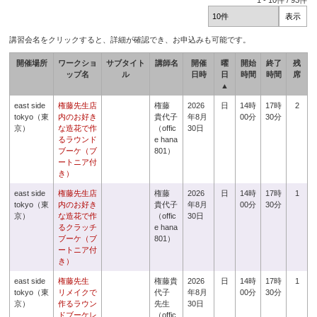
1
-
10
件 /
93
件
講習会名をクリックすると、詳細が確認でき、お申込みも可能です。
開催場所
ワークショ
サブタイト
講師名
開催
曜
開始
終了
残
ップ名
ル
日時
日
時間
時間
席
▲
east side
権藤先生店
権藤
2026
日
14時
17時
2
tokyo（東
内のお好き
貴代子
年8月
00分
30分
京）
な造花で作
（offic
30日
るラウンド
e hana
ブーケ（ブ
801）
ートニア付
き）
east side
権藤先生店
権藤
2026
日
14時
17時
1
tokyo（東
内のお好き
貴代子
年8月
00分
30分
京）
な造花で作
（offic
30日
るクラッチ
e hana
ブーケ（ブ
801）
ートニア付
き）
east side
権藤先生
権藤貴
2026
日
14時
17時
1
tokyo（東
リメイクで
代子
年8月
00分
30分
京）
作るラウン
先生
30日
ドブーケレ
（offic