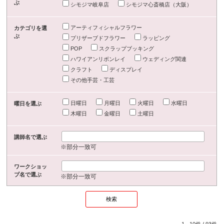
ぶ
シモジマ岐阜店
シモジマ心斎橋店（大阪）
アーティフィシャルフラワー
カテゴリを選
ぶ
プリザーブドフラワー
ラッピング
POP
スクラップブッキング
ハワイアンリボンレイ
ウェディング関連
クラフト
ディスプレイ
その他手芸・工芸
日曜日
月曜日
火曜日
水曜日
曜日を選ぶ
木曜日
金曜日
土曜日
講師名で選ぶ
※部分一致可
ワークショッ
プ名で選ぶ
※部分一致可