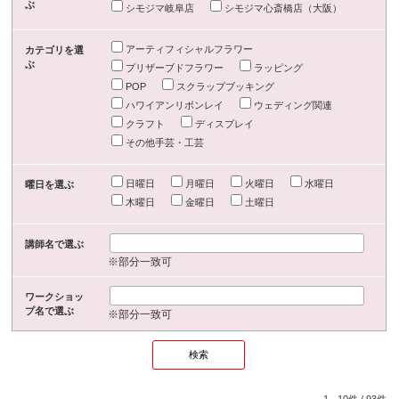
ぶ
シモジマ岐阜店
シモジマ心斎橋店（大阪）
アーティフィシャルフラワー
カテゴリを選
ぶ
プリザーブドフラワー
ラッピング
POP
スクラップブッキング
ハワイアンリボンレイ
ウェディング関連
クラフト
ディスプレイ
その他手芸・工芸
日曜日
月曜日
火曜日
水曜日
曜日を選ぶ
木曜日
金曜日
土曜日
講師名で選ぶ
※部分一致可
ワークショッ
プ名で選ぶ
※部分一致可