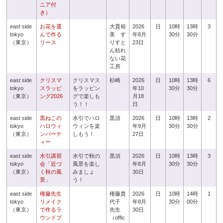
ニア付
き）
east side
お花を選
大貫裕
2026
日
10時
13時
3
tokyo
んで作る
美 す
年8月
30分
30分
（東京）
リース
りすと
23日
ん枯れ
ない花
工房
east side
クリスマ
クリスマス
杉崎
2026
日
10時
13時
6
tokyo
スラッピ
をラッピン
年10
30分
30分
（東京）
ング2026
グで楽しも
月18
う！！
日
east side
黒ねこの
水引でハロ
黒須
2026
日
10時
13時
2
tokyo
ハロウィ
ウィンを楽
年9月
30分
30分
（東京）
ンパーテ
しもう！
27日
ィー
east side
水引講習
水引で秋の
黒須
2026
日
10時
13時
3
tokyo
会「近づ
風景を楽し
年8月
30分
30分
（東京）
く秋の風
みましょ
30日
景」
う！
east side
権藤先生
権藤貴
2026
日
10時
14時
1
tokyo
リメイク
代子
年8月
30分
00分
（東京）
で作るラ
先生
30日
ウンドブ
（offic