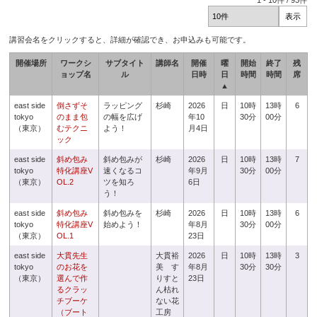
1
-
10
件 /
93
件
講習会名をクリックすると、詳細が確認でき、お申込みも可能です。
開催場所
ワークシ
サブタイト
講師名
開催
曜
開始
終了
残
ョップ名
ル
日時
日
時間
時間
席
▲
east side
倒さずそ
ラッピング
杉崎
2026
日
10時
13時
6
tokyo
のまま包
の幅を広げ
年10
30分
00分
（東京）
むテクニ
よう！
月4日
ック
east side
斜め包み
斜め包みが
杉崎
2026
日
10時
13時
7
tokyo
特化講座V
速くなるコ
年9月
30分
00分
（東京）
OL.2
ツを知ろ
6日
う！
east side
斜め包み
斜め包みを
杉崎
2026
日
10時
13時
6
tokyo
特化講座V
始めよう！
年8月
30分
00分
（東京）
OL.1
23日
east side
大貫先生
大貫裕
2026
日
10時
13時
3
tokyo
のお花を
美 す
年8月
30分
30分
（東京）
選んで作
りすと
23日
るクラッ
ん枯れ
チブーケ
ない花
（ブート
工房