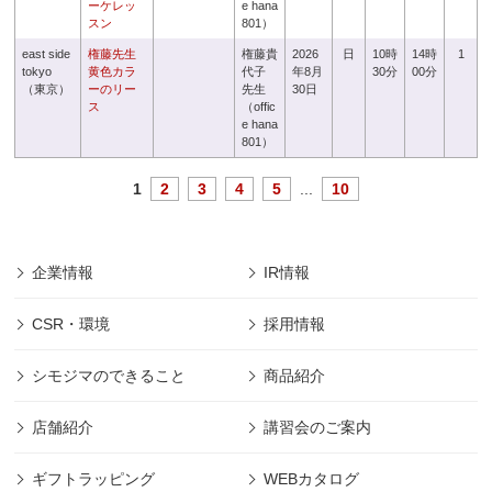
ーケレッ
e hana
スン
801）
east side
権藤先生
権藤貴
2026
日
10時
14時
1
tokyo
黄色カラ
代子
年8月
30分
00分
（東京）
ーのリー
先生
30日
ス
（offic
e hana
801）
1
2
3
4
5
...
10
企業情報
IR情報
CSR・環境
採用情報
シモジマのできること
商品紹介
店舗紹介
講習会のご案内
ギフトラッピング
WEBカタログ