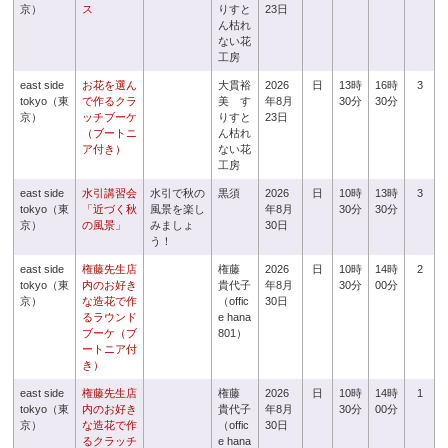
京）
ス
りすと
23日
ん枯れ
ない花
工房
east side
お花を選ん
大貫裕
2026
日
13時
16時
3
tokyo（東
で作るクラ
美 す
年8月
30分
30分
京）
ッチブーケ
りすと
23日
（ブートニ
ん枯れ
ア付き）
ない花
工房
east side
水引講習会
水引で秋の
黒須
2026
日
10時
13時
3
tokyo（東
「近づく秋
風景を楽し
年8月
30分
30分
京）
の風景」
みましょ
30日
う！
east side
権藤先生店
権藤
2026
日
10時
14時
2
tokyo（東
内のお好き
貴代子
年8月
30分
00分
京）
な造花で作
（offic
30日
るラウンド
e hana
ブーケ（ブ
801）
ートニア付
き）
east side
権藤先生店
権藤
2026
日
10時
14時
1
tokyo（東
内のお好き
貴代子
年8月
30分
00分
京）
な造花で作
（offic
30日
るクラッチ
e hana