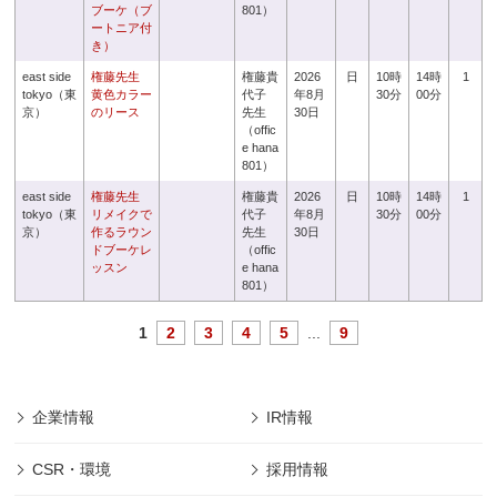
ブーケ（ブ
801）
ートニア付
き）
east side
権藤先生
権藤貴
2026
日
10時
14時
1
tokyo（東
黄色カラー
代子
年8月
30分
00分
京）
のリース
先生
30日
（offic
e hana
801）
east side
権藤先生
権藤貴
2026
日
10時
14時
1
tokyo（東
リメイクで
代子
年8月
30分
00分
京）
作るラウン
先生
30日
ドブーケレ
（offic
ッスン
e hana
801）
1
2
3
4
5
...
9
企業情報
IR情報
CSR・環境
採用情報