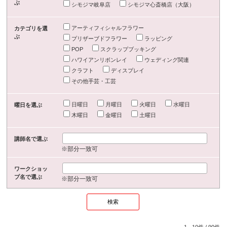
ぶ
シモジマ岐阜店
シモジマ心斎橋店（大阪）
アーティフィシャルフラワー
カテゴリを選
ぶ
プリザーブドフラワー
ラッピング
POP
スクラップブッキング
ハワイアンリボンレイ
ウェディング関連
クラフト
ディスプレイ
その他手芸・工芸
日曜日
月曜日
火曜日
水曜日
曜日を選ぶ
木曜日
金曜日
土曜日
講師名で選ぶ
※部分一致可
ワークショッ
プ名で選ぶ
※部分一致可