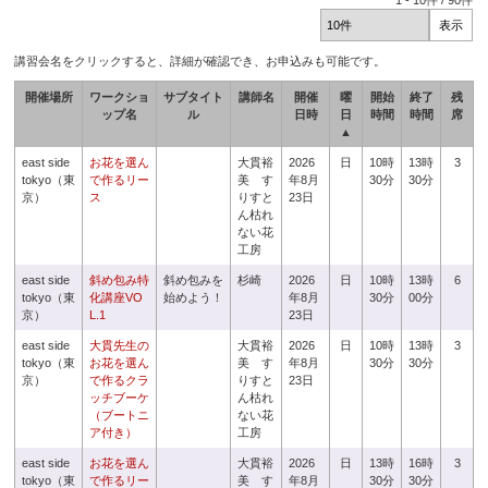
1
-
10
件 /
90
件
講習会名をクリックすると、詳細が確認でき、お申込みも可能です。
開催場所
ワークショ
サブタイト
講師名
開催
曜
開始
終了
残
ップ名
ル
日時
日
時間
時間
席
▲
east side
お花を選ん
大貫裕
2026
日
10時
13時
3
tokyo（東
で作るリー
美 す
年8月
30分
30分
京）
ス
りすと
23日
ん枯れ
ない花
工房
east side
斜め包み特
斜め包みを
杉崎
2026
日
10時
13時
6
tokyo（東
化講座VO
始めよう！
年8月
30分
00分
京）
L.1
23日
east side
大貫先生の
大貫裕
2026
日
10時
13時
3
tokyo（東
お花を選ん
美 す
年8月
30分
30分
京）
で作るクラ
りすと
23日
ッチブーケ
ん枯れ
（ブートニ
ない花
ア付き）
工房
east side
お花を選ん
大貫裕
2026
日
13時
16時
3
tokyo（東
で作るリー
美 す
年8月
30分
30分