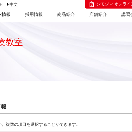
シモジマ オンライ
SH
中文
IR情報
採用情報
商品紹介
店舗紹介
講習
験教室
情報
い。複数の項目を選択することができます。