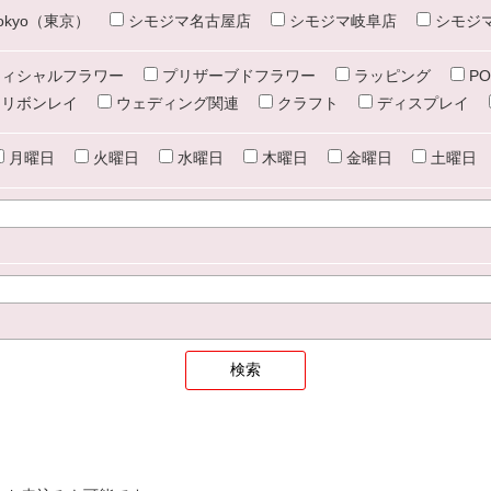
e tokyo（東京）
シモジマ名古屋店
シモジマ岐阜店
シモジ
ィシャルフラワー
プリザーブドフラワー
ラッピング
PO
リボンレイ
ウェディング関連
クラフト
ディスプレイ
月曜日
火曜日
水曜日
木曜日
金曜日
土曜日