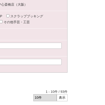
マ心斎橋店（大阪）
P
スクラップブッキング
その他手芸・工芸
1
-
10
件 /
93
件