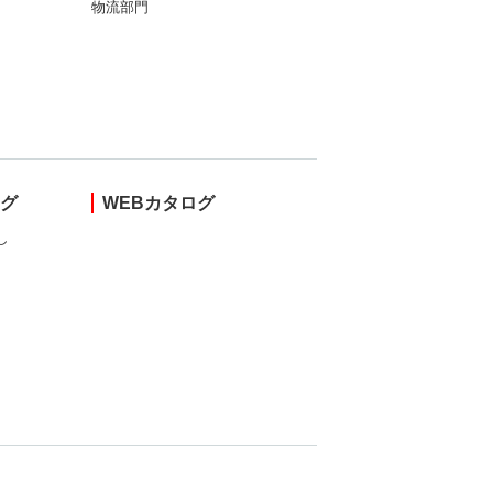
物流部門
ング
WEBカタログ
し