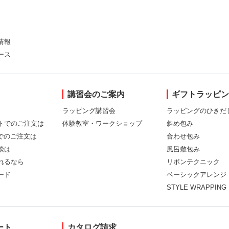
情報
ース
講習会のご案内
ギフトラッピ
ラッピング講習会
ラッピングのひきだ
トでのご注文は
体験教室・ワークショップ
斜め包み
Xでのご注文は
合わせ包み
談は
風呂敷包み
れるなら
リボンテクニック
ード
ベーシックアレンジ
STYLE WRAPPING
ート
カタログ請求