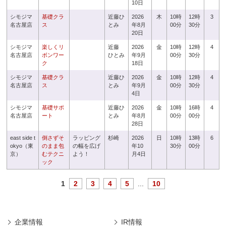
10日
シモジマ
基礎クラ
近藤ひ
2026
木
10時
12時
3
名古屋店
ス
とみ
年8月
00分
30分
20日
シモジマ
楽しくリ
近藤
2026
金
10時
12時
4
名古屋店
ボンワー
ひとみ
年9月
00分
30分
ク
18日
シモジマ
基礎クラ
近藤ひ
2026
金
10時
12時
4
名古屋店
ス
とみ
年9月
00分
30分
4日
シモジマ
基礎サポ
近藤ひ
2026
金
10時
16時
4
名古屋店
ート
とみ
年8月
00分
00分
28日
east side t
倒さずそ
ラッピング
杉崎
2026
日
10時
13時
6
okyo（東
のまま包
の幅を広げ
年10
30分
00分
京）
むテクニ
よう！
月4日
ック
1
2
3
4
5
...
10
企業情報
IR情報