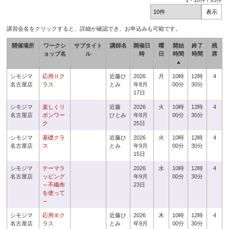
1
-
10
件 /
93
件
講習会名をクリックすると、詳細が確認でき、お申込みも可能です。
開催場所
ワークシ
サブタイト
講師名
開催日
曜
開始
終了
残
ョップ名
ル
時
日
時間
時間
席
▲
シモジマ
応用Ⅱク
近藤ひ
2026
月
10時
12時
4
名古屋店
ラス
とみ
年8月
00分
30分
17日
シモジマ
楽しくリ
近藤
2026
火
10時
12時
4
名古屋店
ボンワー
ひとみ
年8月
00分
30分
ク
25日
シモジマ
基礎クラ
近藤ひ
2026
火
10時
12時
4
名古屋店
ス
とみ
年9月
00分
30分
15日
シモジマ
テーマラ
2026
水
10時
12時
4
名古屋店
ッピング
年9月
00分
30分
～不織布
23日
を使って
～
シモジマ
応用Ⅲク
近藤ひ
2026
木
10時
12時
4
名古屋店
ラス
とみ
年9月
00分
30分