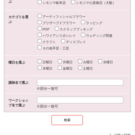
ぶ
シモジマ岐阜店
シモジマ心斎橋店（大阪）
アーティフィシャルフラワー
カテゴリを選
ぶ
プリザーブドフラワー
ラッピング
POP
スクラップブッキング
ハワイアンリボンレイ
ウェディング関連
クラフト
ディスプレイ
その他手芸・工芸
日曜日
月曜日
火曜日
水曜日
曜日を選ぶ
木曜日
金曜日
土曜日
講師名で選ぶ
※部分一致可
ワークショッ
プ名で選ぶ
※部分一致可