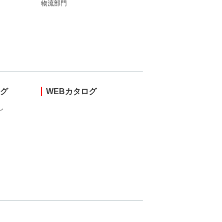
物流部門
ング
WEBカタログ
し