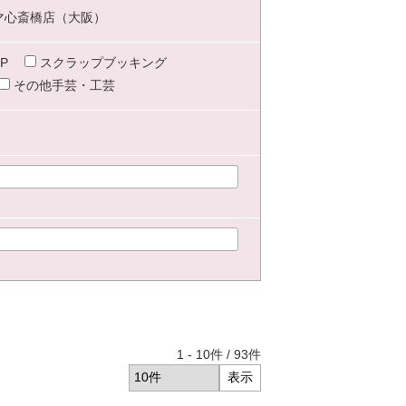
マ心斎橋店（大阪）
P
スクラップブッキング
その他手芸・工芸
1
-
10
件 /
93
件