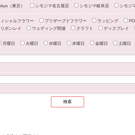
e tokyo（東京）
シモジマ名古屋店
シモジマ岐阜店
シモジ
ィシャルフラワー
プリザーブドフラワー
ラッピング
PO
リボンレイ
ウェディング関連
クラフト
ディスプレイ
月曜日
火曜日
水曜日
木曜日
金曜日
土曜日