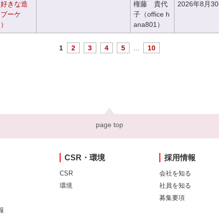
お好きな造
権藤 貴代
2026年8月3
チブーケ
子（office h
き）
ana801）
1
2
3
4
5
...
10
page top
CSR・環境
採用情報
CSR
会社を知る
環境
社員を知る
募集要項
報