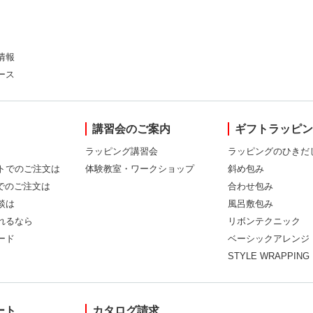
情報
ース
講習会のご案内
ギフトラッピ
ラッピング講習会
ラッピングのひきだ
トでのご注文は
体験教室・ワークショップ
斜め包み
Xでのご注文は
合わせ包み
談は
風呂敷包み
れるなら
リボンテクニック
ード
ベーシックアレンジ
STYLE WRAPPING
ート
カタログ請求