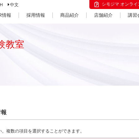
シモジマ オンライ
SH
中文
IR情報
採用情報
商品紹介
店舗紹介
講習
験教室
情報
い。複数の項目を選択することができます。