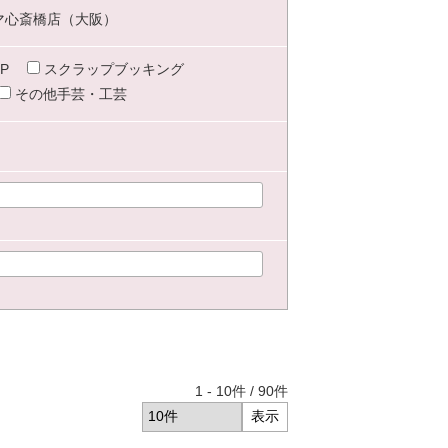
マ心斎橋店（大阪）
P
スクラップブッキング
その他手芸・工芸
1
-
10
件 /
90
件