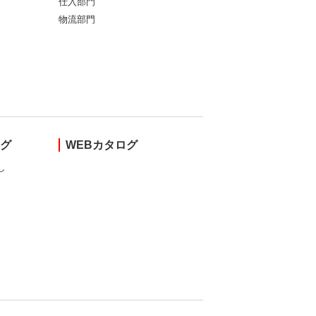
仕入部門
物流部門
ング
WEBカタログ
し