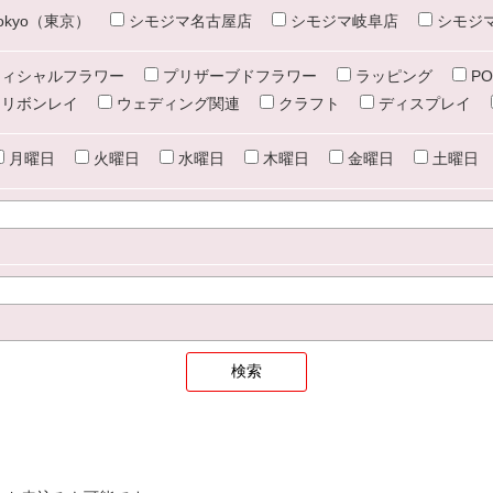
e tokyo（東京）
シモジマ名古屋店
シモジマ岐阜店
シモジ
ィシャルフラワー
プリザーブドフラワー
ラッピング
PO
リボンレイ
ウェディング関連
クラフト
ディスプレイ
月曜日
火曜日
水曜日
木曜日
金曜日
土曜日