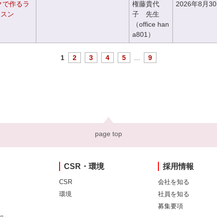
クで作るラ
権藤貴代
2026年8月3
ッスン
子 先生
（office han
a801）
1
2
3
4
5
...
9
page top
CSR・環境
採用情報
CSR
会社を知る
環境
社員を知る
募集要項