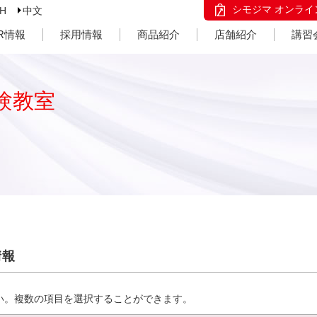
シモジマ オンライ
SH
中文
IR情報
採用情報
商品紹介
店舗紹介
講習
験教室
情報
い。複数の項目を選択することができます。