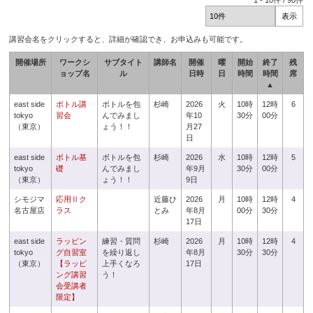
1
-
10
件 /
90
件
講習会名をクリックすると、詳細が確認でき、お申込みも可能です。
開催場所
ワークシ
サブタイト
講師名
開催
曜
開始
終了
残
ョップ名
ル
日時
日
時間
時間
席
▲
east side
ボトル講
ボトルを包
杉崎
2026
火
10時
12時
6
tokyo
習会
んでみまし
年10
30分
00分
（東京）
ょう！！
月27
日
east side
ボトル基
ボトルを包
杉崎
2026
水
10時
12時
5
tokyo
礎
んでみまし
年9月
30分
00分
（東京）
ょう！！
9日
シモジマ
応用Ⅱク
近藤ひ
2026
月
10時
12時
4
名古屋店
ラス
とみ
年8月
00分
30分
17日
east side
ラッピン
練習・質問
杉崎
2026
月
10時
12時
4
tokyo
グ自習室
を繰り返し
年8月
30分
30分
（東京）
【ラッピ
上手くなろ
17日
ング講習
う！
会受講者
限定】