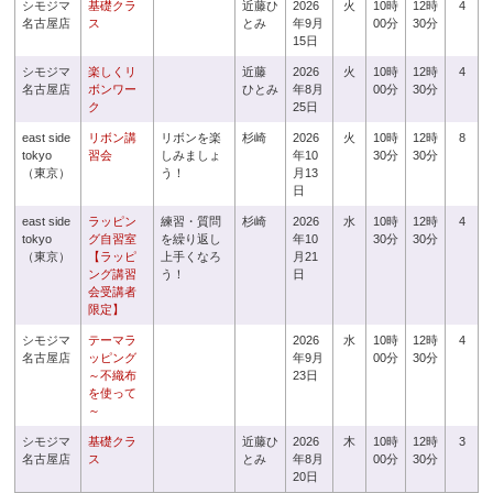
シモジマ
基礎クラ
近藤ひ
2026
火
10時
12時
4
名古屋店
ス
とみ
年9月
00分
30分
15日
シモジマ
楽しくリ
近藤
2026
火
10時
12時
4
名古屋店
ボンワー
ひとみ
年8月
00分
30分
ク
25日
east side
リボン講
リボンを楽
杉崎
2026
火
10時
12時
8
tokyo
習会
しみましょ
年10
30分
30分
（東京）
う！
月13
日
east side
ラッピン
練習・質問
杉崎
2026
水
10時
12時
4
tokyo
グ自習室
を繰り返し
年10
30分
30分
（東京）
【ラッピ
上手くなろ
月21
ング講習
う！
日
会受講者
限定】
シモジマ
テーマラ
2026
水
10時
12時
4
名古屋店
ッピング
年9月
00分
30分
～不織布
23日
を使って
～
シモジマ
基礎クラ
近藤ひ
2026
木
10時
12時
3
名古屋店
ス
とみ
年8月
00分
30分
20日