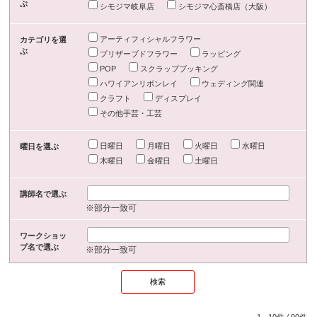
ぶ
シモジマ岐阜店
シモジマ心斎橋店（大阪）
アーティフィシャルフラワー
カテゴリを選
ぶ
プリザーブドフラワー
ラッピング
POP
スクラップブッキング
ハワイアンリボンレイ
ウェディング関連
クラフト
ディスプレイ
その他手芸・工芸
日曜日
月曜日
火曜日
水曜日
曜日を選ぶ
木曜日
金曜日
土曜日
講師名で選ぶ
※部分一致可
ワークショッ
プ名で選ぶ
※部分一致可