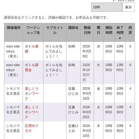
1
-
10
件 /
93
件
講習会名をクリックすると、詳細が確認でき、お申込みも可能です。
開催場所
ワークシ
サブタイト
講師名
開催
曜
開始
終了
残
ョップ名
ル
日時
日
時間
時間
席
▲
east side
ボトル基
ボトルを包
杉崎
2026
水
10時
12時
5
tokyo
礎
んでみまし
年9月
30分
00分
（東京）
ょう！！
9日
east side
ボトル講
ボトルを包
杉崎
2026
火
10時
12時
6
tokyo
習会
んでみまし
年10
30分
00分
（東京）
ょう！！
月27
日
シモジマ
楽しくリ
近藤
2026
金
10時
12時
4
名古屋店
ボンワー
ひとみ
年9月
00分
30分
ク
18日
シモジマ
楽しくリ
近藤
2026
火
10時
12時
4
名古屋店
ボンワー
ひとみ
年8月
00分
30分
ク
25日
シモジマ
応用Ⅲク
近藤ひ
2026
木
10時
12時
4
名古屋店
ラス
とみ
年9月
00分
30分
10日