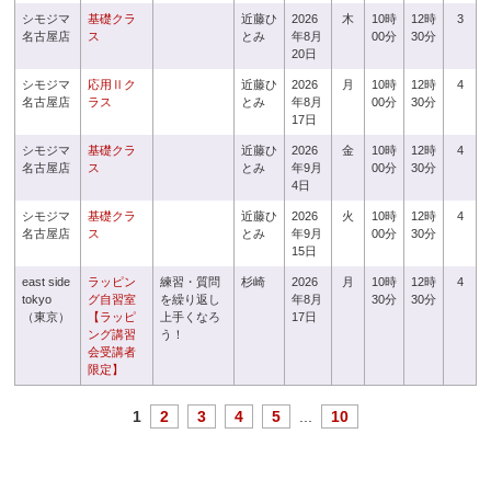
シモジマ
基礎クラ
近藤ひ
2026
木
10時
12時
3
名古屋店
ス
とみ
年8月
00分
30分
20日
シモジマ
応用Ⅱク
近藤ひ
2026
月
10時
12時
4
名古屋店
ラス
とみ
年8月
00分
30分
17日
シモジマ
基礎クラ
近藤ひ
2026
金
10時
12時
4
名古屋店
ス
とみ
年9月
00分
30分
4日
シモジマ
基礎クラ
近藤ひ
2026
火
10時
12時
4
名古屋店
ス
とみ
年9月
00分
30分
15日
east side
ラッピン
練習・質問
杉崎
2026
月
10時
12時
4
tokyo
グ自習室
を繰り返し
年8月
30分
30分
（東京）
【ラッピ
上手くなろ
17日
ング講習
う！
会受講者
限定】
1
2
3
4
5
...
10