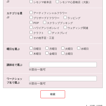
ぶ
シモジマ岐阜店
シモジマ心斎橋店（大阪）
アーティフィシャルフラワー
カテゴリを選
ぶ
プリザーブドフラワー
ラッピング
POP
スクラップブッキング
ハワイアンリボンレイ
ウェディング関連
クラフト
ディスプレイ
その他手芸・工芸
日曜日
月曜日
火曜日
水曜日
曜日を選ぶ
木曜日
金曜日
土曜日
講師名で選ぶ
※部分一致可
ワークショッ
プ名で選ぶ
※部分一致可