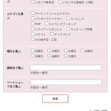
ぶ
シモジマ岐阜店
シモジマ心斎橋店（大阪）
アーティフィシャルフラワー
カテゴリを選
ぶ
プリザーブドフラワー
ラッピング
POP
スクラップブッキング
ハワイアンリボンレイ
ウェディング関連
クラフト
ディスプレイ
その他手芸・工芸
日曜日
月曜日
火曜日
水曜日
曜日を選ぶ
木曜日
金曜日
土曜日
講師名で選ぶ
※部分一致可
ワークショッ
プ名で選ぶ
※部分一致可