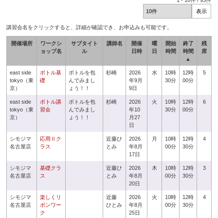
1
-
10
件 /
93
件
講習会名をクリックすると、詳細が確認でき、お申込みも可能です。
開催場所
ワークシ
サブタイト
講師名
開催
曜
開始
終了
残
ョップ名
ル
日時
日
時間
時間
席
▲
east side
ボトル基
ボトルを包
杉崎
2026
水
10時
12時
5
tokyo（東
礎
んでみまし
年9月
30分
00分
京）
ょう！！
9日
east side
ボトル講
ボトルを包
杉崎
2026
火
10時
12時
6
tokyo（東
習会
んでみまし
年10
30分
00分
京）
ょう！！
月27
日
シモジマ
応用Ⅱク
近藤ひ
2026
月
10時
12時
4
名古屋店
ラス
とみ
年8月
00分
30分
17日
シモジマ
基礎クラ
近藤ひ
2026
木
10時
12時
3
名古屋店
ス
とみ
年8月
00分
30分
20日
シモジマ
楽しくリ
近藤
2026
火
10時
12時
4
名古屋店
ボンワー
ひとみ
年8月
00分
30分
ク
25日