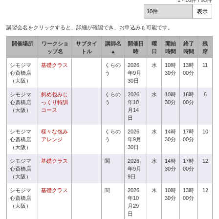
1
-
10
件 /
93
件
講習会名をクリックすると、詳細が確認でき、お申込みも可能です。
開催場所
ワークショ
サブタイ
講師名
開催日
曜
開始
終了
残
ップ名
トル
▲
時
日
時間
時間
席
シモジマ
基礎クラス
くらの
2026
水
10時
13時
11
心斎橋店
う
年9月
30分
00分
（大阪）
30日
シモジマ
斜め包みじ
くらの
2026
水
10時
16時
6
心斎橋店
っくり特訓
う
年10
30分
00分
（大阪）
コース
月14
日
シモジマ
様々な包み
くらの
2026
水
14時
17時
10
心斎橋店
アレンジ
う
年9月
30分
00分
（大阪）
30日
シモジマ
基礎クラス
関
2026
水
14時
17時
12
心斎橋店
年9月
30分
00分
（大阪）
9日
シモジマ
基礎クラス
関
2026
木
10時
13時
12
心斎橋店
年10
30分
00分
（大阪）
月29
日