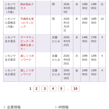
シモジマ
斜め包みク
関
2026
水
10時
13時
11
心斎橋店
ラス
年9月
30分
00分
（大阪）
9日
シモジマ
不織布を使
関
2026
木
14時
16時
10
心斎橋店
ったラッピ
年10
30分
30分
（大阪）
ング
月29
日
シモジマ
テーマラッ
近藤
2026
水
14時
17時
4
名古屋店
ピング～不
ひとみ
年9月
30分
00分
織布を使っ
23日
て～
シモジマ
楽しくリボ
近藤
2026
火
10時
12時
4
名古屋店
ンワーク
ひとみ
年8月
00分
30分
25日
シモジマ
楽しくリボ
近藤
2026
金
10時
12時
4
名古屋店
ンワーク
ひとみ
年9月
00分
30分
18日
1
2
3
4
5
...
10
企業情報
IR情報