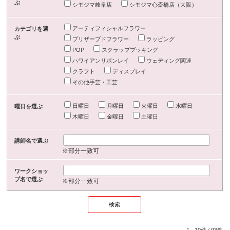
ぶ
シモジマ岐阜店
シモジマ心斎橋店（大阪）
アーティフィシャルフラワー
カテゴリを選
ぶ
プリザーブドフラワー
ラッピング
POP
スクラップブッキング
ハワイアンリボンレイ
ウェディング関連
クラフト
ディスプレイ
その他手芸・工芸
日曜日
月曜日
火曜日
水曜日
曜日を選ぶ
木曜日
金曜日
土曜日
講師名で選ぶ
※部分一致可
ワークショッ
プ名で選ぶ
※部分一致可