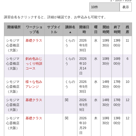
1
-
10
件 /
93
件
講習会名をクリックすると、詳細が確認でき、お申込みも可能です。
開催場所
ワークショ
サブタイ
講師名
開催日
曜
開始
終了
残
ップ名
トル
▲
時
日
時間
時間
席
シモジマ
基礎クラス
くらの
2026
水
10時
13時
11
心斎橋店
う
年9月
30分
00分
（大阪）
30日
シモジマ
斜め包みじ
くらの
2026
水
10時
16時
6
心斎橋店
っくり特訓
う
年10
30分
00分
（大阪）
コース
月14
日
シモジマ
様々な包み
くらの
2026
水
14時
17時
10
心斎橋店
アレンジ
う
年9月
30分
00分
（大阪）
30日
シモジマ
基礎クラス
関
2026
水
14時
17時
12
心斎橋店
年9月
30分
00分
（大阪）
9日
シモジマ
基礎クラス
関
2026
木
10時
13時
12
心斎橋店
年10
30分
00分
（大阪）
月29
日