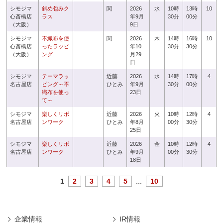
シモジマ
斜め包みク
関
2026
水
10時
13時
10
心斎橋店
ラス
年9月
30分
00分
（大阪）
9日
シモジマ
不織布を使
関
2026
木
14時
16時
10
心斎橋店
ったラッピ
年10
30分
30分
（大阪）
ング
月29
日
シモジマ
テーマラッ
近藤
2026
水
14時
17時
4
名古屋店
ピング～不
ひとみ
年9月
30分
00分
織布を使っ
23日
て～
シモジマ
楽しくリボ
近藤
2026
火
10時
12時
4
名古屋店
ンワーク
ひとみ
年8月
00分
30分
25日
シモジマ
楽しくリボ
近藤
2026
金
10時
12時
4
名古屋店
ンワーク
ひとみ
年9月
00分
30分
18日
1
2
3
4
5
...
10
企業情報
IR情報