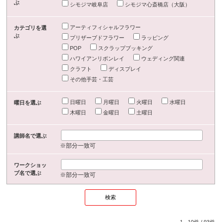
ぶ
シモジマ岐阜店
シモジマ心斎橋店（大阪）
アーティフィシャルフラワー
カテゴリを選
ぶ
プリザーブドフラワー
ラッピング
POP
スクラップブッキング
ハワイアンリボンレイ
ウェディング関連
クラフト
ディスプレイ
その他手芸・工芸
日曜日
月曜日
火曜日
水曜日
曜日を選ぶ
木曜日
金曜日
土曜日
講師名で選ぶ
※部分一致可
ワークショッ
プ名で選ぶ
※部分一致可