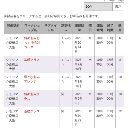
1
-
10
件 /
93
件
講習会名をクリックすると、詳細が確認でき、お申込みも可能です。
開催場所
ワークショ
サブタイ
講師名
開催日
曜
開始
終了
残
ップ名
トル
▲
時
日
時間
時間
席
シモジマ
斜め包みじ
くらの
2026
水
10時
16時
6
心斎橋店
っくり特訓
う
年10
30分
00分
（大阪）
コース
月14
日
シモジマ
基礎クラス
くらの
2026
水
10時
13時
11
心斎橋店
う
年9月
30分
00分
（大阪）
30日
シモジマ
様々な包み
くらの
2026
水
14時
17時
10
心斎橋店
アレンジ
う
年9月
30分
00分
（大阪）
30日
シモジマ
斜め包みク
関
2026
水
10時
13時
10
心斎橋店
ラス
年9月
30分
00分
（大阪）
9日
シモジマ
基礎クラス
関
2026
木
10時
13時
12
心斎橋店
年10
30分
00分
（大阪）
月29
日