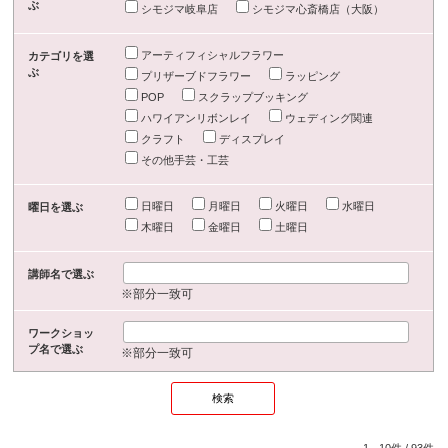
ぶ
シモジマ岐阜店
シモジマ心斎橋店（大阪）
アーティフィシャルフラワー
カテゴリを選
ぶ
プリザーブドフラワー
ラッピング
POP
スクラップブッキング
ハワイアンリボンレイ
ウェディング関連
クラフト
ディスプレイ
その他手芸・工芸
日曜日
月曜日
火曜日
水曜日
曜日を選ぶ
木曜日
金曜日
土曜日
講師名で選ぶ
※部分一致可
ワークショッ
プ名で選ぶ
※部分一致可