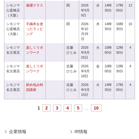
シモジマ
基礎クラス
関
2026
水
14時
17時
12
心斎橋店
年9月
30分
00分
（大阪）
9日
シモジマ
不織布を使
関
2026
木
14時
16時
10
心斎橋店
ったラッピ
年10
30分
30分
（大阪）
ング
月29
日
シモジマ
楽しくリボ
近藤
2026
火
10時
12時
4
名古屋店
ンワーク
ひとみ
年8月
00分
30分
25日
シモジマ
楽しくリボ
近藤
2026
金
10時
12時
4
名古屋店
ンワーク
ひとみ
年9月
00分
30分
18日
シモジマ
斜め包み特
近藤
2026
火
14時
17時
4
名古屋店
訓講座
ひとみ
年9月
30分
00分
15日
1
2
3
4
5
...
10
企業情報
IR情報