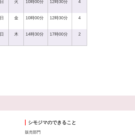
5日
火
10時00分
12時30分
4
8日
金
10時00分
12時30分
4
0日
木
14時30分
17時00分
2
シモジマのできること
販売部門