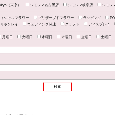
e tokyo（東京）
シモジマ名古屋店
シモジマ岐阜店
シモジ
ィシャルフラワー
プリザーブドフラワー
ラッピング
PO
リボンレイ
ウェディング関連
クラフト
ディスプレイ
月曜日
火曜日
水曜日
木曜日
金曜日
土曜日