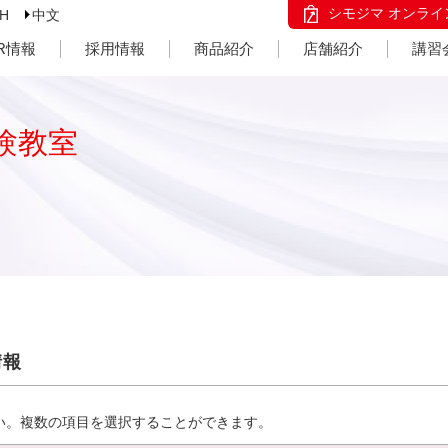
シモジマ オンライ
SH
中文
IR情報
採用情報
商品紹介
店舗紹介
講習
験教室
情報
い。複数の項目を選択することができます。