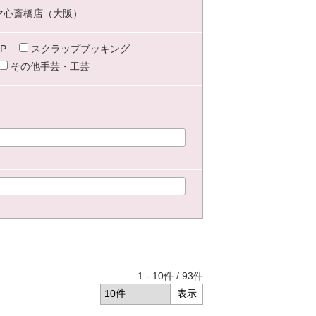
マ心斎橋店（大阪）
P
スクラップブッキング
その他手芸・工芸
1
-
10
件 /
93
件