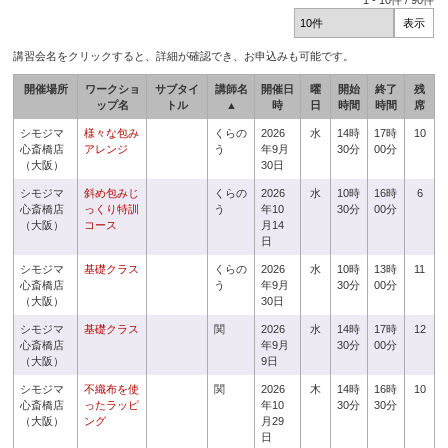
1
-
10
件 /
90
件
講習会名をクリックすると、詳細が確認でき、お申込みも可能です。
開催場所
ワークショ
サブタイ
講師名
開催日
曜
開始
終了
残
ップ名
トル
▲
時
日
時間
時間
席
シモジマ
様々な包み
くらの
2026
水
14時
17時
10
心斎橋店
アレンジ
う
年9月
30分
00分
（大阪）
30日
シモジマ
斜め包みじ
くらの
2026
水
10時
16時
6
心斎橋店
っくり特訓
う
年10
30分
00分
（大阪）
コース
月14
日
シモジマ
基礎クラス
くらの
2026
水
10時
13時
11
心斎橋店
う
年9月
30分
00分
（大阪）
30日
シモジマ
基礎クラス
関
2026
水
14時
17時
12
心斎橋店
年9月
30分
00分
（大阪）
9日
シモジマ
不織布を使
関
2026
木
14時
16時
10
心斎橋店
ったラッピ
年10
30分
30分
（大阪）
ング
月29
日