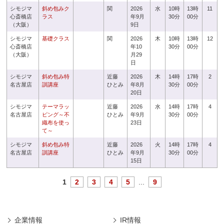
シモジマ
斜め包みク
関
2026
水
10時
13時
11
心斎橋店
ラス
年9月
30分
00分
（大阪）
9日
シモジマ
基礎クラス
関
2026
木
10時
13時
12
心斎橋店
年10
30分
00分
（大阪）
月29
日
シモジマ
斜め包み特
近藤
2026
木
14時
17時
2
名古屋店
訓講座
ひとみ
年8月
30分
00分
20日
シモジマ
テーマラッ
近藤
2026
水
14時
17時
4
名古屋店
ピング～不
ひとみ
年9月
30分
00分
織布を使っ
23日
て～
シモジマ
斜め包み特
近藤
2026
火
14時
17時
4
名古屋店
訓講座
ひとみ
年9月
30分
00分
15日
1
2
3
4
5
...
9
企業情報
IR情報