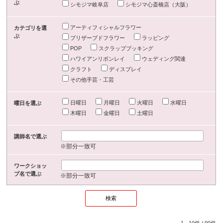
ぶ
シモジマ岐阜店
シモジマ心斎橋店（大阪）
アーティフィシャルフラワー
カテゴリを選
ぶ
プリザーブドフラワー
ラッピング
POP
スクラップブッキング
ハワイアンリボンレイ
ウェディング関連
クラフト
ディスプレイ
その他手芸・工芸
日曜日
月曜日
火曜日
水曜日
曜日を選ぶ
木曜日
金曜日
土曜日
講師名で選ぶ
※部分一致可
ワークショッ
プ名で選ぶ
※部分一致可