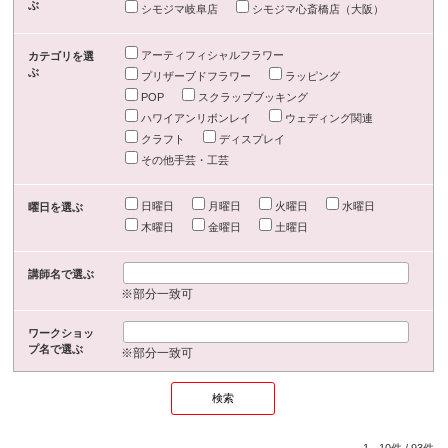
ぶ
シモジマ岐阜店
シモジマ心斎橋店（大阪）
アーティフィシャルフラワー
カテゴリを選
ぶ
プリザーブドフラワー
ラッピング
POP
スクラップブッキング
ハワイアンリボンレイ
ウェディング関連
クラフト
ディスプレイ
その他手芸・工芸
日曜日
月曜日
火曜日
水曜日
曜日を選ぶ
木曜日
金曜日
土曜日
講師名で選ぶ
※部分一致可
ワークショッ
プ名で選ぶ
※部分一致可