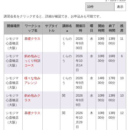
1
-
10
件 /
93
件
講習会名をクリックすると、詳細が確認でき、お申込みも可能です。
開催場所
ワークショ
サブタイ
講師名
開催日
曜
開始
終了
残
ップ名
トル
▲
時
日
時間
時間
席
シモジマ
基礎クラス
くらの
2026
水
10時
13時
11
心斎橋店
う
年9月
30分
00分
（大阪）
30日
シモジマ
斜め包みじ
くらの
2026
水
10時
16時
6
心斎橋店
っくり特訓
う
年10
30分
00分
（大阪）
コース
月14
日
シモジマ
様々な包み
くらの
2026
水
14時
17時
10
心斎橋店
アレンジ
う
年9月
30分
00分
（大阪）
30日
シモジマ
斜め包みク
関
2026
水
10時
13時
10
心斎橋店
ラス
年9月
30分
00分
（大阪）
9日
シモジマ
基礎クラス
関
2026
木
10時
13時
12
心斎橋店
年10
30分
00分
（大阪）
月29
日