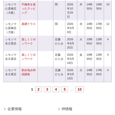
シモジマ
不織布を使
関
2026
木
14時
16時
10
心斎橋店
ったラッピ
年10
30分
30分
（大阪）
ング
月29
日
シモジマ
基礎クラス
関
2026
水
14時
17時
12
心斎橋店
年9月
30分
00分
（大阪）
9日
シモジマ
楽しくリボ
近藤
2026
火
10時
12時
4
名古屋店
ンワーク
ひとみ
年8月
00分
30分
25日
シモジマ
楽しくリボ
近藤
2026
金
10時
12時
4
名古屋店
ンワーク
ひとみ
年9月
00分
30分
18日
シモジマ
斜め包み特
近藤
2026
火
14時
17時
4
名古屋店
訓講座
ひとみ
年9月
30分
00分
15日
1
2
3
4
5
...
10
企業情報
IR情報