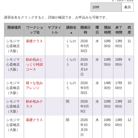
1
-
10
件 /
93
件
講習会名をクリックすると、詳細が確認でき、お申込みも可能です。
開催場所
ワークショ
サブタイ
講師名
開催日
曜
開始
終了
残
ップ名
トル
▲
時
日
時間
時間
席
シモジマ
基礎クラス
くらの
2026
水
10時
13時
11
心斎橋店
う
年9月
30分
00分
（大阪）
30日
シモジマ
斜め包みじ
くらの
2026
水
10時
16時
6
心斎橋店
っくり特訓
う
年10
30分
00分
（大阪）
コース
月14
日
シモジマ
様々な包み
くらの
2026
水
14時
17時
10
心斎橋店
アレンジ
う
年9月
30分
00分
（大阪）
30日
シモジマ
斜め包みク
関
2026
水
10時
13時
10
心斎橋店
ラス
年9月
30分
00分
（大阪）
9日
シモジマ
基礎クラス
関
2026
木
10時
13時
12
心斎橋店
年10
30分
00分
（大阪）
月29
日