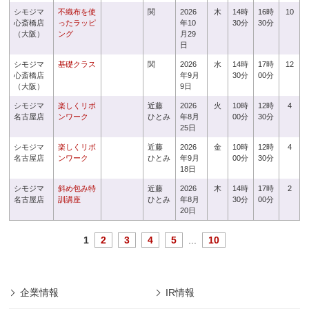
シモジマ
不織布を使
関
2026
木
14時
16時
10
心斎橋店
ったラッピ
年10
30分
30分
（大阪）
ング
月29
日
シモジマ
基礎クラス
関
2026
水
14時
17時
12
心斎橋店
年9月
30分
00分
（大阪）
9日
シモジマ
楽しくリボ
近藤
2026
火
10時
12時
4
名古屋店
ンワーク
ひとみ
年8月
00分
30分
25日
シモジマ
楽しくリボ
近藤
2026
金
10時
12時
4
名古屋店
ンワーク
ひとみ
年9月
00分
30分
18日
シモジマ
斜め包み特
近藤
2026
木
14時
17時
2
名古屋店
訓講座
ひとみ
年8月
30分
00分
20日
1
2
3
4
5
...
10
企業情報
IR情報