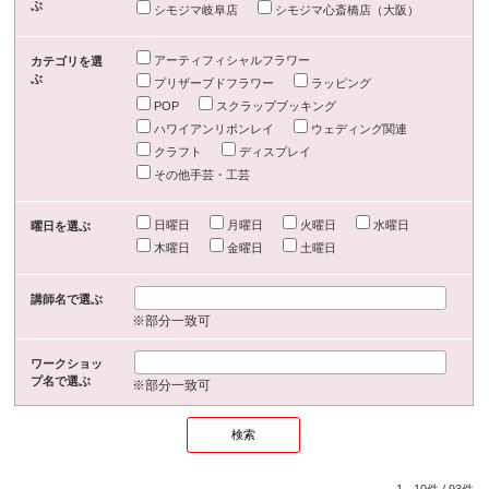
ぶ
シモジマ岐阜店
シモジマ心斎橋店（大阪）
アーティフィシャルフラワー
カテゴリを選
ぶ
プリザーブドフラワー
ラッピング
POP
スクラップブッキング
ハワイアンリボンレイ
ウェディング関連
クラフト
ディスプレイ
その他手芸・工芸
日曜日
月曜日
火曜日
水曜日
曜日を選ぶ
木曜日
金曜日
土曜日
講師名で選ぶ
※部分一致可
ワークショッ
プ名で選ぶ
※部分一致可