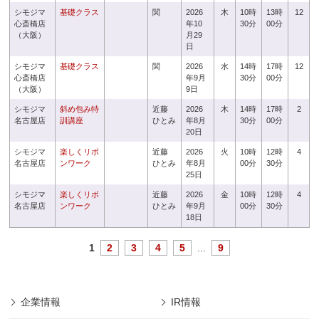
シモジマ
基礎クラス
関
2026
木
10時
13時
12
心斎橋店
年10
30分
00分
（大阪）
月29
日
シモジマ
基礎クラス
関
2026
水
14時
17時
12
心斎橋店
年9月
30分
00分
（大阪）
9日
シモジマ
斜め包み特
近藤
2026
木
14時
17時
2
名古屋店
訓講座
ひとみ
年8月
30分
00分
20日
シモジマ
楽しくリボ
近藤
2026
火
10時
12時
4
名古屋店
ンワーク
ひとみ
年8月
00分
30分
25日
シモジマ
楽しくリボ
近藤
2026
金
10時
12時
4
名古屋店
ンワーク
ひとみ
年9月
00分
30分
18日
1
2
3
4
5
...
9
企業情報
IR情報