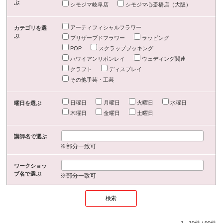
ぶ
シモジマ岐阜店
シモジマ心斎橋店（大阪）
アーティフィシャルフラワー
カテゴリを選
ぶ
プリザーブドフラワー
ラッピング
POP
スクラップブッキング
ハワイアンリボンレイ
ウェディング関連
クラフト
ディスプレイ
その他手芸・工芸
日曜日
月曜日
火曜日
水曜日
曜日を選ぶ
木曜日
金曜日
土曜日
講師名で選ぶ
※部分一致可
ワークショッ
プ名で選ぶ
※部分一致可