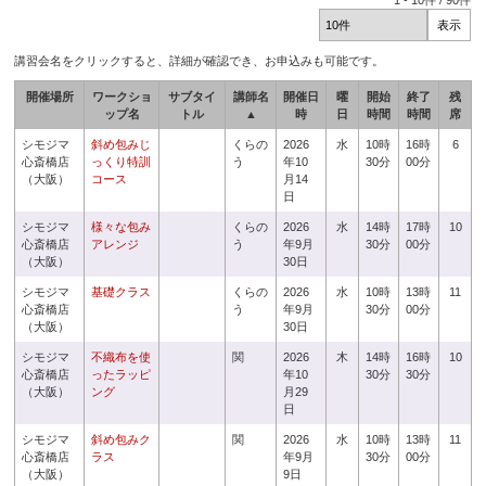
1
-
10
件 /
90
件
講習会名をクリックすると、詳細が確認でき、お申込みも可能です。
開催場所
ワークショ
サブタイ
講師名
開催日
曜
開始
終了
残
ップ名
トル
▲
時
日
時間
時間
席
シモジマ
斜め包みじ
くらの
2026
水
10時
16時
6
心斎橋店
っくり特訓
う
年10
30分
00分
（大阪）
コース
月14
日
シモジマ
様々な包み
くらの
2026
水
14時
17時
10
心斎橋店
アレンジ
う
年9月
30分
00分
（大阪）
30日
シモジマ
基礎クラス
くらの
2026
水
10時
13時
11
心斎橋店
う
年9月
30分
00分
（大阪）
30日
シモジマ
不織布を使
関
2026
木
14時
16時
10
心斎橋店
ったラッピ
年10
30分
30分
（大阪）
ング
月29
日
シモジマ
斜め包みク
関
2026
水
10時
13時
11
心斎橋店
ラス
年9月
30分
00分
（大阪）
9日