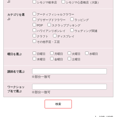
ぶ
シモジマ岐阜店
シモジマ心斎橋店（大阪）
アーティフィシャルフラワー
カテゴリを選
ぶ
プリザーブドフラワー
ラッピング
POP
スクラップブッキング
ハワイアンリボンレイ
ウェディング関連
クラフト
ディスプレイ
その他手芸・工芸
日曜日
月曜日
火曜日
水曜日
曜日を選ぶ
木曜日
金曜日
土曜日
講師名で選ぶ
※部分一致可
ワークショッ
プ名で選ぶ
※部分一致可