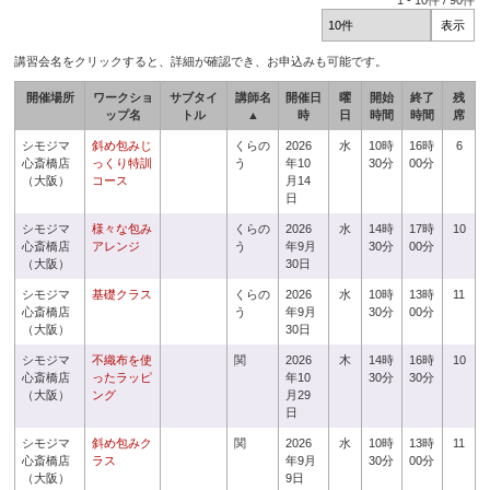
1
-
10
件 /
90
件
講習会名をクリックすると、詳細が確認でき、お申込みも可能です。
開催場所
ワークショ
サブタイ
講師名
開催日
曜
開始
終了
残
ップ名
トル
▲
時
日
時間
時間
席
シモジマ
斜め包みじ
くらの
2026
水
10時
16時
6
心斎橋店
っくり特訓
う
年10
30分
00分
（大阪）
コース
月14
日
シモジマ
様々な包み
くらの
2026
水
14時
17時
10
心斎橋店
アレンジ
う
年9月
30分
00分
（大阪）
30日
シモジマ
基礎クラス
くらの
2026
水
10時
13時
11
心斎橋店
う
年9月
30分
00分
（大阪）
30日
シモジマ
不織布を使
関
2026
木
14時
16時
10
心斎橋店
ったラッピ
年10
30分
30分
（大阪）
ング
月29
日
シモジマ
斜め包みク
関
2026
水
10時
13時
11
心斎橋店
ラス
年9月
30分
00分
（大阪）
9日