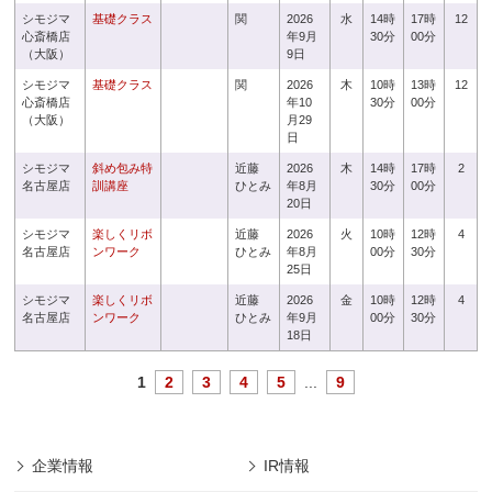
シモジマ
基礎クラス
関
2026
水
14時
17時
12
心斎橋店
年9月
30分
00分
（大阪）
9日
シモジマ
基礎クラス
関
2026
木
10時
13時
12
心斎橋店
年10
30分
00分
（大阪）
月29
日
シモジマ
斜め包み特
近藤
2026
木
14時
17時
2
名古屋店
訓講座
ひとみ
年8月
30分
00分
20日
シモジマ
楽しくリボ
近藤
2026
火
10時
12時
4
名古屋店
ンワーク
ひとみ
年8月
00分
30分
25日
シモジマ
楽しくリボ
近藤
2026
金
10時
12時
4
名古屋店
ンワーク
ひとみ
年9月
00分
30分
18日
1
2
3
4
5
...
9
企業情報
IR情報