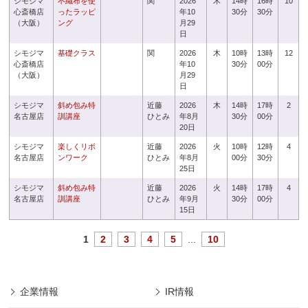
シモジマ
不織布を使
関
2026
木
14時
16時
10
心斎橋店
ったラッピ
年10
30分
30分
（大阪）
ング
月29
日
シモジマ
基礎クラス
関
2026
木
10時
13時
12
心斎橋店
年10
30分
00分
（大阪）
月29
日
シモジマ
斜め包み特
近藤
2026
木
14時
17時
2
名古屋店
訓講座
ひとみ
年8月
30分
00分
20日
シモジマ
楽しくリボ
近藤
2026
火
10時
12時
4
名古屋店
ンワーク
ひとみ
年8月
00分
30分
25日
シモジマ
斜め包み特
近藤
2026
火
14時
17時
4
名古屋店
訓講座
ひとみ
年9月
30分
00分
15日
1
2
3
4
5
...
10
企業情報
IR情報