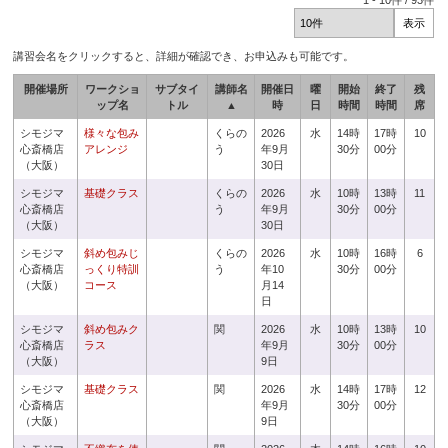
1
-
10
件 /
93
件
講習会名をクリックすると、詳細が確認でき、お申込みも可能です。
開催場所
ワークショ
サブタイ
講師名
開催日
曜
開始
終了
残
ップ名
トル
▲
時
日
時間
時間
席
シモジマ
様々な包み
くらの
2026
水
14時
17時
10
心斎橋店
アレンジ
う
年9月
30分
00分
（大阪）
30日
シモジマ
基礎クラス
くらの
2026
水
10時
13時
11
心斎橋店
う
年9月
30分
00分
（大阪）
30日
シモジマ
斜め包みじ
くらの
2026
水
10時
16時
6
心斎橋店
っくり特訓
う
年10
30分
00分
（大阪）
コース
月14
日
シモジマ
斜め包みク
関
2026
水
10時
13時
10
心斎橋店
ラス
年9月
30分
00分
（大阪）
9日
シモジマ
基礎クラス
関
2026
水
14時
17時
12
心斎橋店
年9月
30分
00分
（大阪）
9日