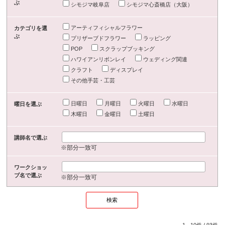
ぶ
シモジマ岐阜店
シモジマ心斎橋店（大阪）
アーティフィシャルフラワー
カテゴリを選
ぶ
プリザーブドフラワー
ラッピング
POP
スクラップブッキング
ハワイアンリボンレイ
ウェディング関連
クラフト
ディスプレイ
その他手芸・工芸
日曜日
月曜日
火曜日
水曜日
曜日を選ぶ
木曜日
金曜日
土曜日
講師名で選ぶ
※部分一致可
ワークショッ
プ名で選ぶ
※部分一致可