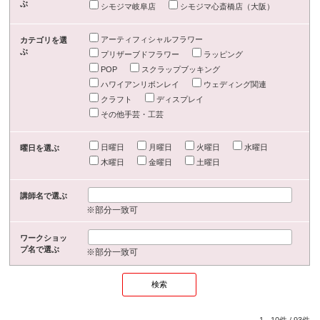
ぶ
シモジマ岐阜店
シモジマ心斎橋店（大阪）
アーティフィシャルフラワー
カテゴリを選
ぶ
プリザーブドフラワー
ラッピング
POP
スクラップブッキング
ハワイアンリボンレイ
ウェディング関連
クラフト
ディスプレイ
その他手芸・工芸
日曜日
月曜日
火曜日
水曜日
曜日を選ぶ
木曜日
金曜日
土曜日
講師名で選ぶ
※部分一致可
ワークショッ
プ名で選ぶ
※部分一致可