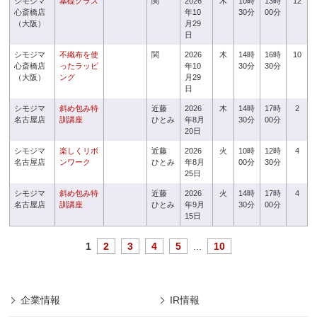
シモジマ
基礎クラス
関
2026
木
10時
13時
12
心斎橋店
年10
30分
00分
（大阪）
月29
日
シモジマ
不織布を使
関
2026
木
14時
16時
10
心斎橋店
ったラッピ
年10
30分
30分
（大阪）
ング
月29
日
シモジマ
斜め包み特
近藤
2026
木
14時
17時
2
名古屋店
訓講座
ひとみ
年8月
30分
00分
20日
シモジマ
楽しくリボ
近藤
2026
火
10時
12時
4
名古屋店
ンワーク
ひとみ
年8月
00分
30分
25日
シモジマ
斜め包み特
近藤
2026
火
14時
17時
4
名古屋店
訓講座
ひとみ
年9月
30分
00分
15日
1
2
3
4
5
...
10
企業情報
IR情報