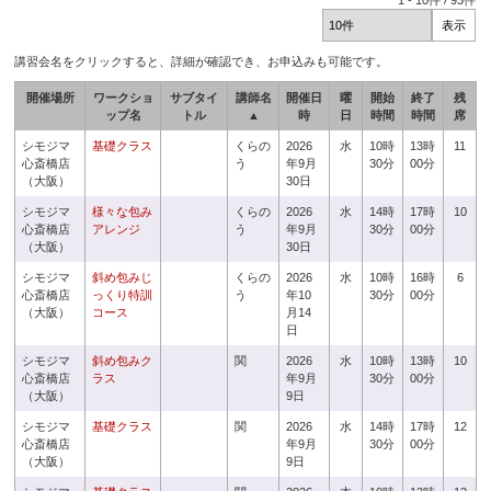
1
-
10
件 /
93
件
講習会名をクリックすると、詳細が確認でき、お申込みも可能です。
開催場所
ワークショ
サブタイ
講師名
開催日
曜
開始
終了
残
ップ名
トル
▲
時
日
時間
時間
席
シモジマ
基礎クラス
くらの
2026
水
10時
13時
11
心斎橋店
う
年9月
30分
00分
（大阪）
30日
シモジマ
様々な包み
くらの
2026
水
14時
17時
10
心斎橋店
アレンジ
う
年9月
30分
00分
（大阪）
30日
シモジマ
斜め包みじ
くらの
2026
水
10時
16時
6
心斎橋店
っくり特訓
う
年10
30分
00分
（大阪）
コース
月14
日
シモジマ
斜め包みク
関
2026
水
10時
13時
10
心斎橋店
ラス
年9月
30分
00分
（大阪）
9日
シモジマ
基礎クラス
関
2026
水
14時
17時
12
心斎橋店
年9月
30分
00分
（大阪）
9日