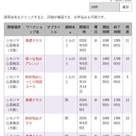
1
-
10
件 /
93
件
講習会名をクリックすると、詳細が確認でき、お申込みも可能です。
開催場所
ワークショ
サブタイ
講師名
開催日
曜
開始
終了
残
ップ名
トル
▲
時
日
時間
時間
席
シモジマ
基礎クラス
くらの
2026
水
10時
13時
11
心斎橋店
う
年9月
30分
00分
（大阪）
30日
シモジマ
様々な包み
くらの
2026
水
14時
17時
10
心斎橋店
アレンジ
う
年9月
30分
00分
（大阪）
30日
シモジマ
斜め包みじ
くらの
2026
水
10時
16時
6
心斎橋店
っくり特訓
う
年10
30分
00分
（大阪）
コース
月14
日
シモジマ
基礎クラス
関
2026
水
14時
17時
12
心斎橋店
年9月
30分
00分
（大阪）
9日
シモジマ
斜め包みク
関
2026
水
10時
13時
10
心斎橋店
ラス
年9月
30分
00分
（大阪）
9日