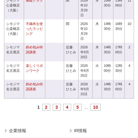
シモジマ
基礎クラス
関
2026
木
10時
13時
12
心斎橋店
年10
30分
00分
（大阪）
月29
日
シモジマ
不織布を使
関
2026
木
14時
16時
10
心斎橋店
ったラッピ
年10
30分
30分
（大阪）
ング
月29
日
シモジマ
斜め包み特
近藤
2026
木
14時
17時
2
名古屋店
訓講座
ひとみ
年8月
30分
00分
20日
シモジマ
楽しくリボ
近藤
2026
火
10時
12時
4
名古屋店
ンワーク
ひとみ
年8月
00分
30分
25日
シモジマ
斜め包み特
近藤
2026
火
14時
17時
4
名古屋店
訓講座
ひとみ
年9月
30分
00分
15日
1
2
3
4
5
...
10
企業情報
IR情報