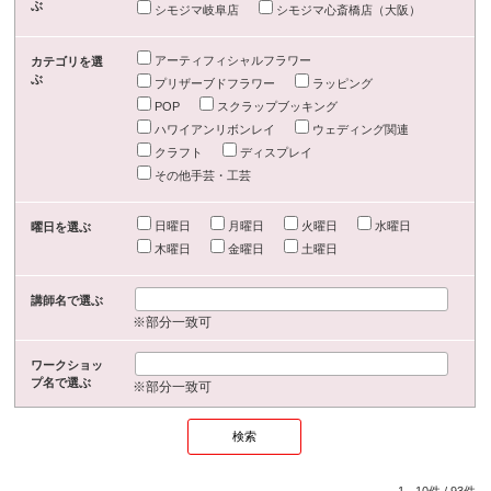
ぶ
シモジマ岐阜店
シモジマ心斎橋店（大阪）
アーティフィシャルフラワー
カテゴリを選
ぶ
プリザーブドフラワー
ラッピング
POP
スクラップブッキング
ハワイアンリボンレイ
ウェディング関連
クラフト
ディスプレイ
その他手芸・工芸
日曜日
月曜日
火曜日
水曜日
曜日を選ぶ
木曜日
金曜日
土曜日
講師名で選ぶ
※部分一致可
ワークショッ
プ名で選ぶ
※部分一致可