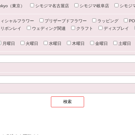
e tokyo（東京）
シモジマ名古屋店
シモジマ岐阜店
シモジ
ィシャルフラワー
プリザーブドフラワー
ラッピング
PO
リボンレイ
ウェディング関連
クラフト
ディスプレイ
月曜日
火曜日
水曜日
木曜日
金曜日
土曜日