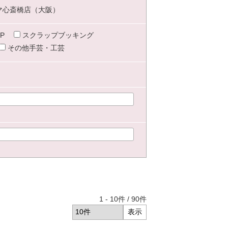
マ心斎橋店（大阪）
P
スクラップブッキング
その他手芸・工芸
1
-
10
件 /
90
件