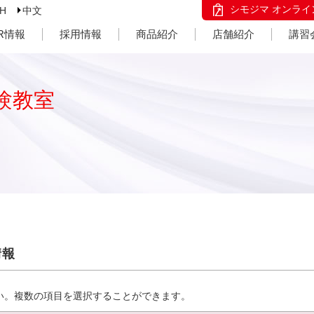
シモジマ オンライ
SH
中文
IR情報
採用情報
商品紹介
店舗紹介
講習
験教室
情報
い。複数の項目を選択することができます。