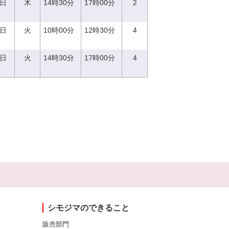
0日
木
14時30分
17時00分
2
5日
火
10時00分
12時30分
4
5日
火
14時30分
17時00分
4
シモジマのできること
販売部門