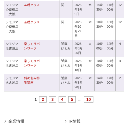
シモジマ
基礎クラス
関
2026
水
14時
17時
12
心斎橋店
年9月
30分
00分
（大阪）
9日
シモジマ
基礎クラス
関
2026
木
10時
13時
12
心斎橋店
年10
30分
00分
（大阪）
月29
日
シモジマ
楽しくリボ
近藤
2026
火
10時
12時
4
名古屋店
ンワーク
ひとみ
年8月
00分
30分
25日
シモジマ
楽しくリボ
近藤
2026
金
10時
12時
4
名古屋店
ンワーク
ひとみ
年9月
00分
30分
18日
シモジマ
斜め包み特
近藤
2026
木
14時
17時
2
名古屋店
訓講座
ひとみ
年8月
30分
00分
20日
1
2
3
4
5
...
10
企業情報
IR情報