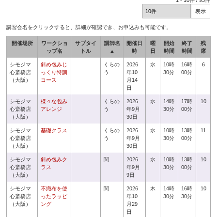
1
-
10
件 /
93
件
講習会名をクリックすると、詳細が確認でき、お申込みも可能です。
開催場所
ワークショ
サブタイ
講師名
開催日
曜
開始
終了
残
ップ名
トル
▲
時
日
時間
時間
席
シモジマ
斜め包みじ
くらの
2026
水
10時
16時
6
心斎橋店
っくり特訓
う
年10
30分
00分
（大阪）
コース
月14
日
シモジマ
様々な包み
くらの
2026
水
14時
17時
10
心斎橋店
アレンジ
う
年9月
30分
00分
（大阪）
30日
シモジマ
基礎クラス
くらの
2026
水
10時
13時
11
心斎橋店
う
年9月
30分
00分
（大阪）
30日
シモジマ
斜め包みク
関
2026
水
10時
13時
10
心斎橋店
ラス
年9月
30分
00分
（大阪）
9日
シモジマ
不織布を使
関
2026
木
14時
16時
10
心斎橋店
ったラッピ
年10
30分
30分
（大阪）
ング
月29
日