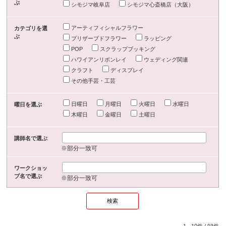
ぶ
シモジマ岐阜店
シモジマ心斎橋店（大阪）
アーティフィシャルフラワー
カテゴリを選
ぶ
プリザーブドフラワー
ラッピング
POP
スクラップブッキング
ハワイアンリボンレイ
ウェディング関連
クラフト
ディスプレイ
その他手芸・工芸
日曜日
月曜日
火曜日
水曜日
曜日を選ぶ
木曜日
金曜日
土曜日
講師名で選ぶ
※部分一致可
ワークショッ
プ名で選ぶ
※部分一致可