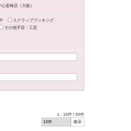
マ心斎橋店（大阪）
P
スクラップブッキング
その他手芸・工芸
1
-
10
件 /
93
件