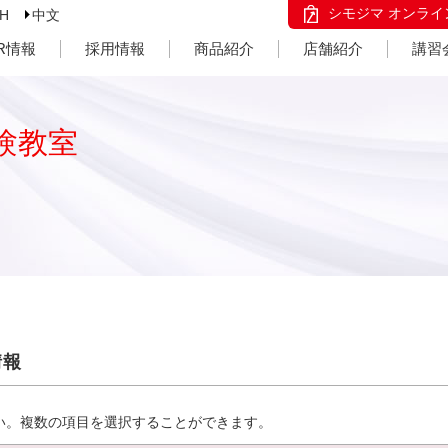
シモジマ オンライ
SH
中文
IR情報
採用情報
商品紹介
店舗紹介
講習
験教室
情報
い。複数の項目を選択することができます。