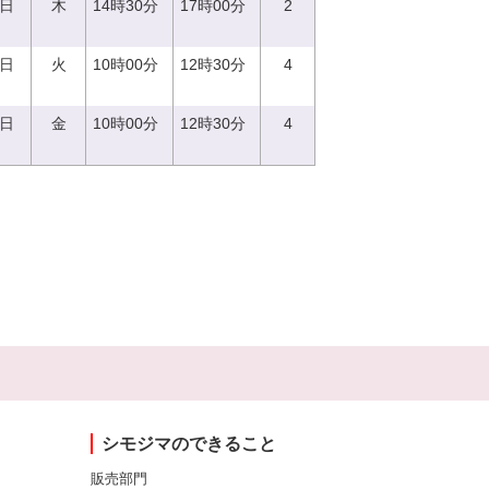
0日
木
14時30分
17時00分
2
5日
火
10時00分
12時30分
4
8日
金
10時00分
12時30分
4
シモジマのできること
販売部門