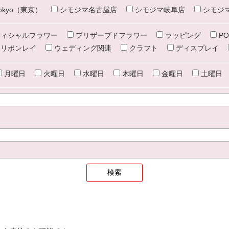
e tokyo（東京）
シモジマ名古屋店
シモジマ岐阜店
シモジ
ィシャルフラワー
プリザーブドフラワー
ラッピング
PO
リボンレイ
ウェディング関連
クラフト
ディスプレイ
月曜日
火曜日
水曜日
木曜日
金曜日
土曜日