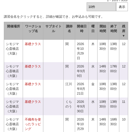
1
-
10
件 /
93
件
講習会名をクリックすると、詳細が確認でき、お申込みも可能です。
開催場所
ワークショ
サブタイト
講師
開催日
曜
開始
終了
残
ップ名
ル
名
時
日
時間
時間
席
▼
シモジマ
基礎クラス
関
2026
木
10時
13時
12
心斎橋店
年10
30分
00分
（大阪）
月29
日
シモジマ
基礎クラス
関
2026
水
14時
17時
12
心斎橋店
年9月
30分
00分
（大阪）
9日
シモジマ
基礎クラス
江川
2026
金
10時
13時
12
心斎橋店
年8月
30分
00分
（大阪）
21日
シモジマ
基礎クラス
くら
2026
水
10時
13時
11
心斎橋店
のう
年9月
30分
00分
（大阪）
30日
シモジマ
不織布を使
関
2026
木
14時
16時
10
心斎橋店
ったラッピ
年10
30分
30分
（大阪）
ング
月29