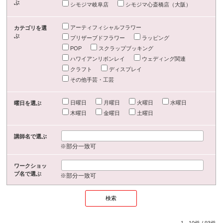
ぶ
シモジマ岐阜店
シモジマ心斎橋店（大阪）
アーティフィシャルフラワー
カテゴリを選
ぶ
プリザーブドフラワー
ラッピング
POP
スクラップブッキング
ハワイアンリボンレイ
ウェディング関連
クラフト
ディスプレイ
その他手芸・工芸
日曜日
月曜日
火曜日
水曜日
曜日を選ぶ
木曜日
金曜日
土曜日
講師名で選ぶ
※部分一致可
ワークショッ
プ名で選ぶ
※部分一致可