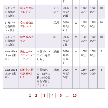
日
シモジマ
様々な包み
くら
2026
水
14時
17時
10
心斎橋店
アレンジ
のう
年9月
30分
00分
（大阪）
30日
シモジマ
合わせ包み
江川
2026
金
14時
17時
10
心斎橋店
アレンジ
年8月
30分
00分
（大阪）
21日
シモジマ
斜め包みク
関
2026
水
10時
13時
10
心斎橋店
ラス
年9月
30分
00分
（大阪）
9日
east side t
黒ねこのハ
水引でハロ
黒須
2026
水
13時
16時
8
okyo（東
ロウィンパ
ウィンを楽
年10
00分
00分
京）
ーティー
しもう！
月14
日
east side t
斜め包み特
半回転包
杉崎
2026
水
13時
15時
8
okyo（東
化講座VO
み、効率の
年9月
00分
30分
京）
L.2
良い斜め包
30日
みを習得し
ましょう
1
2
3
4
5
...
10