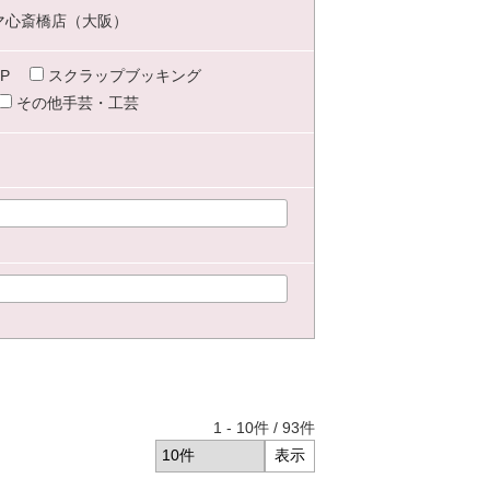
マ心斎橋店（大阪）
P
スクラップブッキング
その他手芸・工芸
1
-
10
件 /
93
件