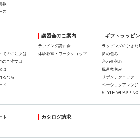
情報
ース
講習会のご案内
ギフトラッピ
ラッピング講習会
ラッピングのひきだ
トでのご注文は
体験教室・ワークショップ
斜め包み
Xでのご注文は
合わせ包み
談は
風呂敷包み
れるなら
リボンテクニック
ード
ベーシックアレンジ
STYLE WRAPPING
ート
カタログ請求