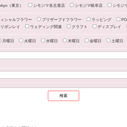
e tokyo（東京）
シモジマ名古屋店
シモジマ岐阜店
シモジ
ィシャルフラワー
プリザーブドフラワー
ラッピング
PO
リボンレイ
ウェディング関連
クラフト
ディスプレイ
月曜日
火曜日
水曜日
木曜日
金曜日
土曜日