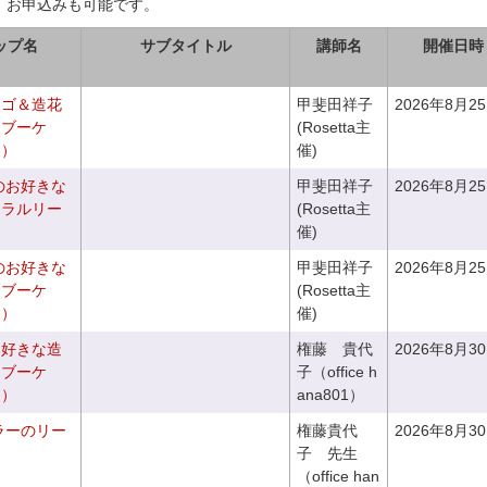
、お申込みも可能です。
ップ名
サブタイトル
講師名
開催日時
カゴ＆造花
甲斐田祥子
2026年8月2
クブーケ
(Rosetta主
き）
催)
のお好きな
甲斐田祥子
2026年8月2
ュラルリー
(Rosetta主
催)
のお好きな
甲斐田祥子
2026年8月2
スブーケ
(Rosetta主
き）
催)
お好きな造
権藤 貴代
2026年8月3
チブーケ
子（office h
き）
ana801）
ラーのリー
権藤貴代
2026年8月3
子 先生
（office han