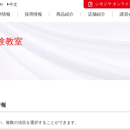
シモジマ オンライ
SH
中文
IR情報
採用情報
商品紹介
店舗紹介
講習
験教室
情報
い。複数の項目を選択することができます。