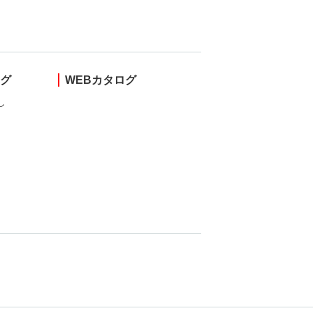
ング
WEBカタログ
し