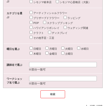
ぶ
シモジマ岐阜店
シモジマ心斎橋店（大阪）
アーティフィシャルフラワー
カテゴリを選
ぶ
プリザーブドフラワー
ラッピング
POP
スクラップブッキング
ハワイアンリボンレイ
ウェディング関連
クラフト
ディスプレイ
その他手芸・工芸
日曜日
月曜日
火曜日
水曜日
曜日を選ぶ
木曜日
金曜日
土曜日
講師名で選ぶ
※部分一致可
ワークショッ
プ名で選ぶ
※部分一致可