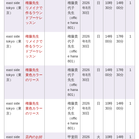
east side
権藤先生
権藤貴
2026
日
10時
14時
1
tokyo（東
リメイクで
代子
年8月
30分
00分
京）
作るラウン
先生
30日
ドブーケレ
（offic
ッスン
e hana
801）
east side
権藤先生
権藤貴
2026
日
14時
17時
1
tokyo（東
リメイクで
代子
年8月
00分
30分
京）
作るラウン
先生
30日
ドブーケレ
（offic
ッスン
e hana
801）
east side
権藤先生
権藤貴
2026
日
14時
17時
1
tokyo（東
黄色カラー
代子
年8月
00分
30分
京）
のリース
先生
30日
（offic
e hana
801）
east side
権藤先生
権藤貴
2026
日
10時
14時
1
tokyo（東
黄色カラー
代子
年8月
30分
00分
京）
のリース
先生
30日
（offic
e hana
801）
east side
店内のお好
甲斐田
2026
火
10時
14時
1