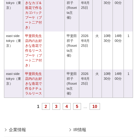
tokyo（東
きなカゴ＆
祥子
年8月
30分
00分
京）
造花で作る
(Roset
25日
カゴバック
ta主
ブーケ（ブ
催)
ート二ア付
き）
east side
甲斐田先生
甲斐田
2026
火
10時
14時
1
tokyo（東
店内のお好
祥子
年8月
30分
00分
京）
きな造花で
(Roset
25日
作るリース
ta主
ブーケ（ブ
催)
ート二ア付
き）
east side
甲斐田先生
甲斐田
2026
火
10時
14時
1
tokyo（東
店内のお好
祥子
年8月
30分
00分
京）
きな造花で
(Roset
25日
作るナチュ
ta主
ラルリース
催)
1
2
3
4
5
...
10
企業情報
IR情報