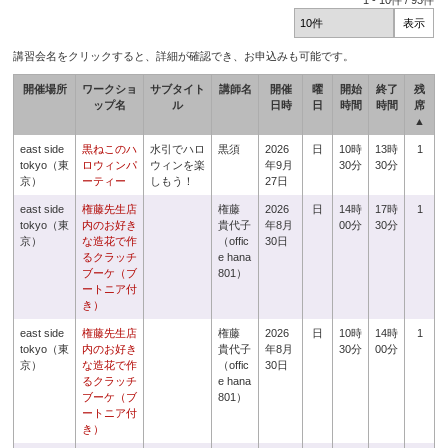
1
-
10
件 /
93
件
講習会名をクリックすると、詳細が確認でき、お申込みも可能です。
開催場所
ワークショ
サブタイト
講師名
開催
曜
開始
終了
残
ップ名
ル
日時
日
時間
時間
席
▲
east side
黒ねこのハ
水引でハロ
黒須
2026
日
10時
13時
1
tokyo（東
ロウィンパ
ウィンを楽
年9月
30分
30分
京）
ーティー
しもう！
27日
east side
権藤先生店
権藤
2026
日
14時
17時
1
tokyo（東
内のお好き
貴代子
年8月
00分
30分
京）
な造花で作
（offic
30日
るクラッチ
e hana
ブーケ（ブ
801）
ートニア付
き）
east side
権藤先生店
権藤
2026
日
10時
14時
1
tokyo（東
内のお好き
貴代子
年8月
30分
00分
京）
な造花で作
（offic
30日
るクラッチ
e hana
ブーケ（ブ
801）
ートニア付
き）