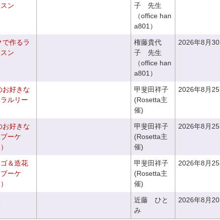
ッスン
子 先生
（office han
a801）
クで作るラ
権藤貴代
2026年8月3
ッスン
子 先生
（office han
a801）
のお好きな
甲斐田祥子
2026年8月2
ュラルリー
(Rosetta主
催)
のお好きな
甲斐田祥子
2026年8月2
スブーケ
(Rosetta主
き）
催)
カゴ＆造花
甲斐田祥子
2026年8月2
クブーケ
(Rosetta主
き）
催)
座
近藤 ひと
2026年8月2
み