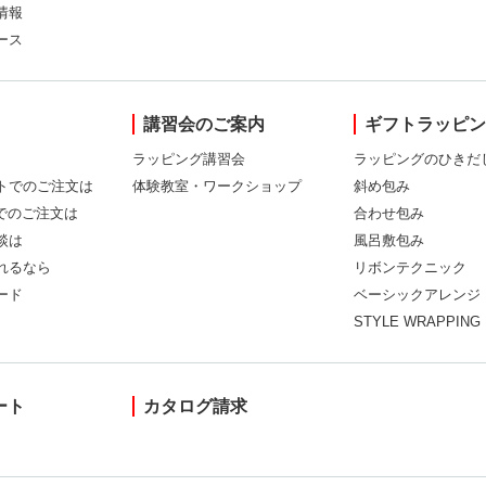
情報
ース
講習会のご案内
ギフトラッピ
ラッピング講習会
ラッピングのひきだ
トでのご注文は
体験教室・ワークショップ
斜め包み
Xでのご注文は
合わせ包み
談は
風呂敷包み
れるなら
リボンテクニック
ード
ベーシックアレンジ
STYLE WRAPPING
ート
カタログ請求