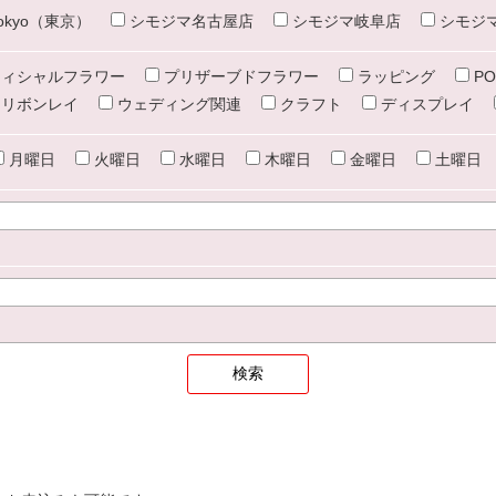
e tokyo（東京）
シモジマ名古屋店
シモジマ岐阜店
シモジ
ィシャルフラワー
プリザーブドフラワー
ラッピング
PO
リボンレイ
ウェディング関連
クラフト
ディスプレイ
月曜日
火曜日
水曜日
木曜日
金曜日
土曜日