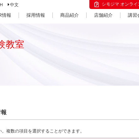
シモジマ オンライ
SH
中文
IR情報
採用情報
商品紹介
店舗紹介
講習
験教室
情報
い。複数の項目を選択することができます。