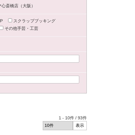
マ心斎橋店（大阪）
P
スクラップブッキング
その他手芸・工芸
1
-
10
件 /
93
件