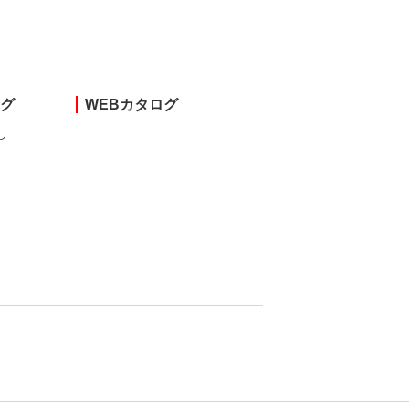
ング
WEBカタログ
し