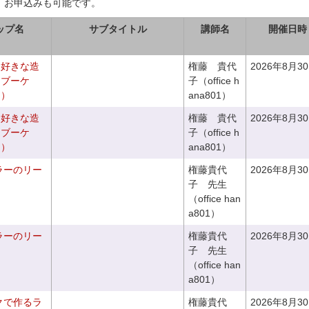
、お申込みも可能です。
ップ名
サブタイトル
講師名
開催日時
お好きな造
権藤 貴代
2026年8月3
チブーケ
子（office h
き）
ana801）
お好きな造
権藤 貴代
2026年8月3
チブーケ
子（office h
き）
ana801）
ラーのリー
権藤貴代
2026年8月3
子 先生
（office han
a801）
ラーのリー
権藤貴代
2026年8月3
子 先生
（office han
a801）
クで作るラ
権藤貴代
2026年8月3