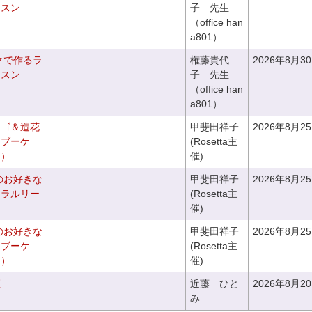
ッスン
子 先生
（office han
a801）
クで作るラ
権藤貴代
2026年8月3
ッスン
子 先生
（office han
a801）
カゴ＆造花
甲斐田祥子
2026年8月2
クブーケ
(Rosetta主
き）
催)
のお好きな
甲斐田祥子
2026年8月2
ュラルリー
(Rosetta主
催)
のお好きな
甲斐田祥子
2026年8月2
スブーケ
(Rosetta主
き）
催)
座
近藤 ひと
2026年8月2
み