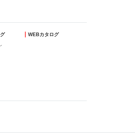
ング
WEBカタログ
し