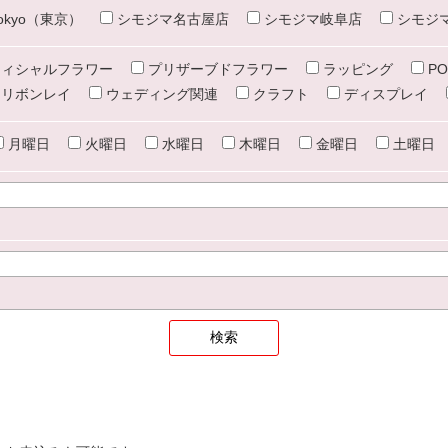
e tokyo（東京）
シモジマ名古屋店
シモジマ岐阜店
シモジ
ィシャルフラワー
プリザーブドフラワー
ラッピング
PO
リボンレイ
ウェディング関連
クラフト
ディスプレイ
月曜日
火曜日
水曜日
木曜日
金曜日
土曜日