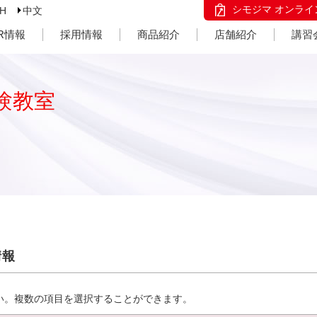
シモジマ オンライ
SH
中文
IR情報
採用情報
商品紹介
店舗紹介
講習
験教室
情報
い。複数の項目を選択することができます。