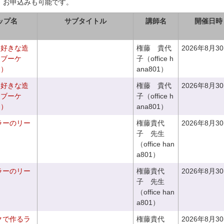
、お申込みも可能です。
ップ名
サブタイトル
講師名
開催日時
お好きな造
権藤 貴代
2026年8月3
チブーケ
子（office h
き）
ana801）
お好きな造
権藤 貴代
2026年8月3
チブーケ
子（office h
き）
ana801）
ラーのリー
権藤貴代
2026年8月3
子 先生
（office han
a801）
ラーのリー
権藤貴代
2026年8月3
子 先生
（office han
a801）
クで作るラ
権藤貴代
2026年8月3