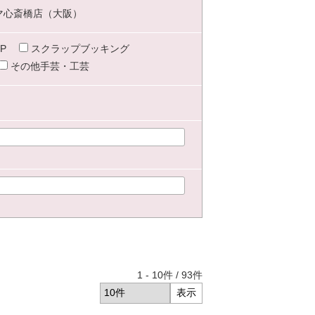
マ心斎橋店（大阪）
P
スクラップブッキング
その他手芸・工芸
1
-
10
件 /
93
件