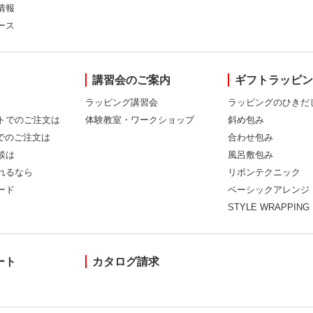
情報
ース
講習会のご案内
ギフトラッピ
ラッピング講習会
ラッピングのひきだ
トでのご注文は
体験教室・ワークショップ
斜め包み
Xでのご注文は
合わせ包み
談は
風呂敷包み
れるなら
リボンテクニック
ード
ベーシックアレンジ
STYLE WRAPPING
ート
カタログ請求