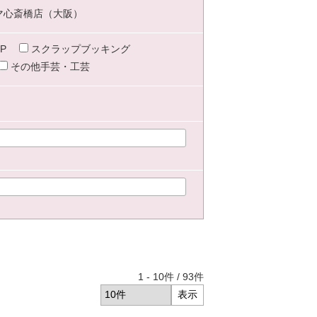
マ心斎橋店（大阪）
P
スクラップブッキング
その他手芸・工芸
1
-
10
件 /
93
件