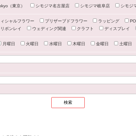
e tokyo（東京）
シモジマ名古屋店
シモジマ岐阜店
シモジ
ィシャルフラワー
プリザーブドフラワー
ラッピング
PO
リボンレイ
ウェディング関連
クラフト
ディスプレイ
月曜日
火曜日
水曜日
木曜日
金曜日
土曜日