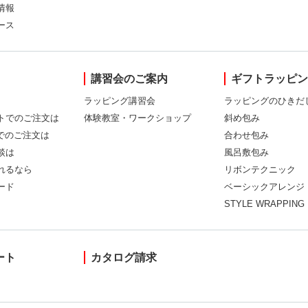
情報
ース
講習会のご案内
ギフトラッピ
ラッピング講習会
ラッピングのひきだ
トでのご注文は
体験教室・ワークショップ
斜め包み
Xでのご注文は
合わせ包み
談は
風呂敷包み
れるなら
リボンテクニック
ード
ベーシックアレンジ
STYLE WRAPPING
ート
カタログ請求