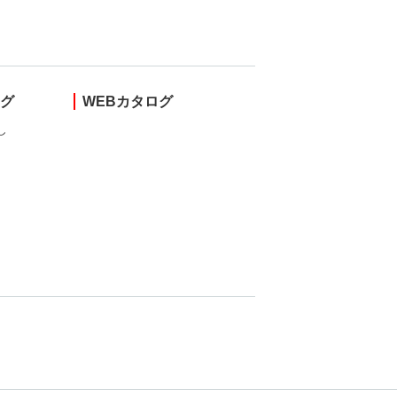
ング
WEBカタログ
し