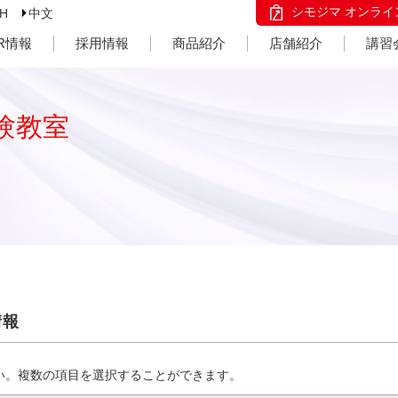
シモジマ オンライ
SH
中文
IR情報
採用情報
商品紹介
店舗紹介
講習
験教室
情報
い。複数の項目を選択することができます。