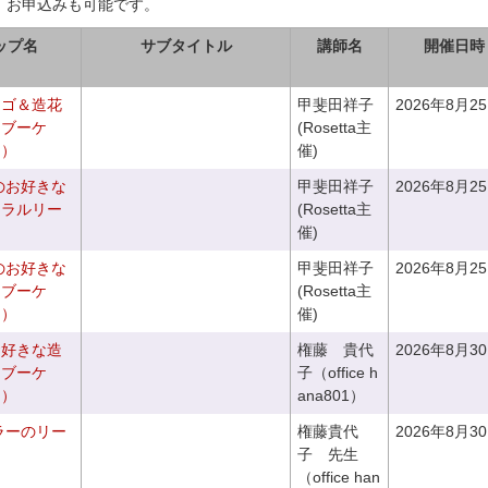
、お申込みも可能です。
ップ名
サブタイトル
講師名
開催日時
カゴ＆造花
甲斐田祥子
2026年8月2
クブーケ
(Rosetta主
き）
催)
のお好きな
甲斐田祥子
2026年8月2
ュラルリー
(Rosetta主
催)
のお好きな
甲斐田祥子
2026年8月2
スブーケ
(Rosetta主
き）
催)
お好きな造
権藤 貴代
2026年8月3
チブーケ
子（office h
き）
ana801）
ラーのリー
権藤貴代
2026年8月3
子 先生
（office han