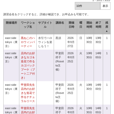
1
-
10
件 /
93
件
講習会名をクリックすると、詳細が確認でき、お申込みも可能です。
開催場所
ワークショ
サブタイト
講師名
開催
曜
開始
終了
残
ップ名
ル
日時
日
時間
時間
席
▲
east side
黒ねこのハ
水引でハロ
黒須
2026
日
10時
13時
1
tokyo（東
ロウィンパ
ウィンを楽
年9月
30分
30分
京）
ーティー
しもう！
27日
east side
店内のお好
甲斐田
2026
火
10時
14時
1
tokyo（東
きなカゴ＆
祥子
年8月
30分
00分
京）
造花で作る
(Roset
25日
カゴバック
ta主
ブーケ（ブ
催)
ート二ア付
き）
east side
甲斐田先生
甲斐田
2026
火
10時
14時
1
tokyo（東
店内のお好
祥子
年8月
30分
00分
京）
きな造花で
(Roset
25日
作るナチュ
ta主
ラルリース
催)
east side
甲斐田先生
甲斐田
2026
火
10時
14時
1
tokyo（東
店内のお好
祥子
年8月
30分
00分