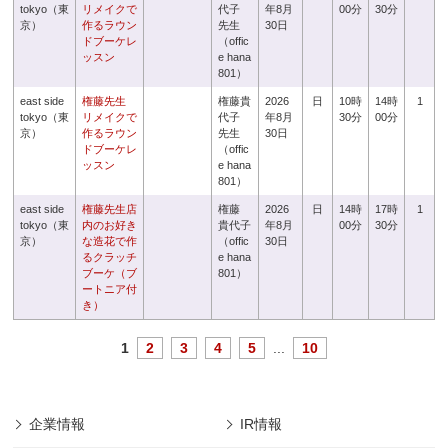
tokyo（東
リメイクで
代子
年8月
00分
30分
京）
作るラウン
先生
30日
ドブーケレ
（offic
ッスン
e hana
801）
east side
権藤先生
権藤貴
2026
日
10時
14時
1
tokyo（東
リメイクで
代子
年8月
30分
00分
京）
作るラウン
先生
30日
ドブーケレ
（offic
ッスン
e hana
801）
east side
権藤先生店
権藤
2026
日
14時
17時
1
tokyo（東
内のお好き
貴代子
年8月
00分
30分
京）
な造花で作
（offic
30日
るクラッチ
e hana
ブーケ（ブ
801）
ートニア付
き）
1
2
3
4
5
...
10
企業情報
IR情報