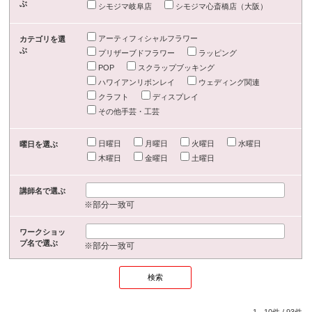
ぶ
シモジマ岐阜店
シモジマ心斎橋店（大阪）
アーティフィシャルフラワー
カテゴリを選
ぶ
プリザーブドフラワー
ラッピング
POP
スクラップブッキング
ハワイアンリボンレイ
ウェディング関連
クラフト
ディスプレイ
その他手芸・工芸
日曜日
月曜日
火曜日
水曜日
曜日を選ぶ
木曜日
金曜日
土曜日
講師名で選ぶ
※部分一致可
ワークショッ
プ名で選ぶ
※部分一致可