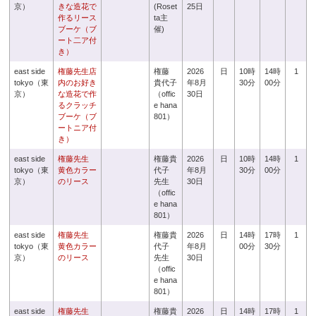
京）
きな造花で
(Roset
25日
作るリース
ta主
ブーケ（ブ
催)
ート二ア付
き）
east side
権藤先生店
権藤
2026
日
10時
14時
1
tokyo（東
内のお好き
貴代子
年8月
30分
00分
京）
な造花で作
（offic
30日
るクラッチ
e hana
ブーケ（ブ
801）
ートニア付
き）
east side
権藤先生
権藤貴
2026
日
10時
14時
1
tokyo（東
黄色カラー
代子
年8月
30分
00分
京）
のリース
先生
30日
（offic
e hana
801）
east side
権藤先生
権藤貴
2026
日
14時
17時
1
tokyo（東
黄色カラー
代子
年8月
00分
30分
京）
のリース
先生
30日
（offic
e hana
801）
east side
権藤先生
権藤貴
2026
日
14時
17時
1