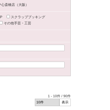
マ心斎橋店（大阪）
P
スクラップブッキング
その他手芸・工芸
1
-
10
件 /
90
件