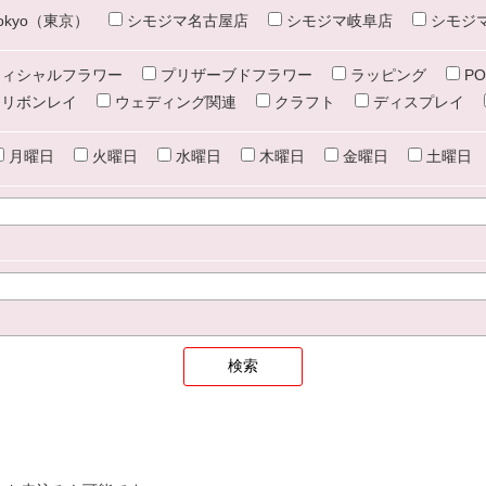
e tokyo（東京）
シモジマ名古屋店
シモジマ岐阜店
シモジ
ィシャルフラワー
プリザーブドフラワー
ラッピング
PO
リボンレイ
ウェディング関連
クラフト
ディスプレイ
月曜日
火曜日
水曜日
木曜日
金曜日
土曜日