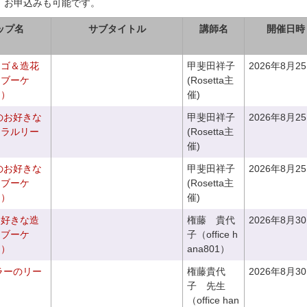
、お申込みも可能です。
ップ名
サブタイトル
講師名
開催日時
カゴ＆造花
甲斐田祥子
2026年8月2
クブーケ
(Rosetta主
き）
催)
のお好きな
甲斐田祥子
2026年8月2
ュラルリー
(Rosetta主
催)
のお好きな
甲斐田祥子
2026年8月2
スブーケ
(Rosetta主
き）
催)
お好きな造
権藤 貴代
2026年8月3
チブーケ
子（office h
き）
ana801）
ラーのリー
権藤貴代
2026年8月3
子 先生
（office han