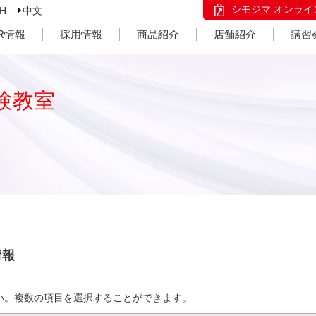
シモジマ オンライ
SH
中文
IR情報
採用情報
商品紹介
店舗紹介
講習
験教室
情報
い。複数の項目を選択することができます。