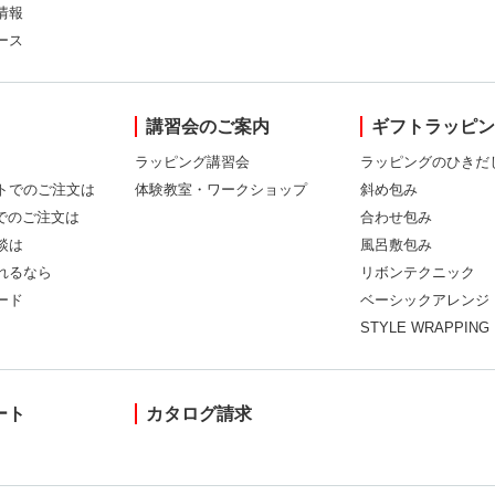
情報
ース
講習会のご案内
ギフトラッピ
ラッピング講習会
ラッピングのひきだ
トでのご注文は
体験教室・ワークショップ
斜め包み
Xでのご注文は
合わせ包み
談は
風呂敷包み
れるなら
リボンテクニック
ード
ベーシックアレンジ
STYLE WRAPPING
ート
カタログ請求