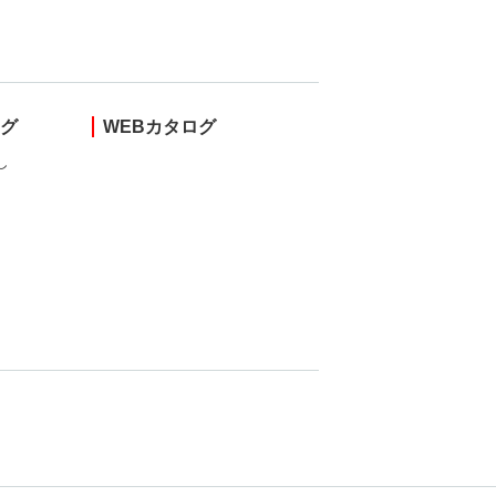
ング
WEBカタログ
し