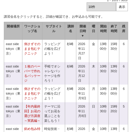
1
-
10
件 /
90
件
講習会名をクリックすると、詳細が確認でき、お申込みも可能です。
開催場所
ワークショ
サブタイト
講師
開催
曜
開始
終了
残
ップ名
ル
名
日時
日
時間
時間
席
▼
east side
倒さずその
ラッピング
杉崎
2026
金
13時
15時
6
tokyo（東
まま包むテ
の幅を広げ
年11
00分
30分
京）
クニック
よう！
月27
日
east side
１枚のペー
手軽でオシ
杉崎
2026
木
10時
13時
6
tokyo（東
パーで作れ
ャレなパッ
年11
30分
30分
京）
るパッケー
ケージを作
月12
ジ
ろう！
日
east side
倒さずその
ラッピング
杉崎
2026
月
10時
13時
6
tokyo（東
まま包むテ
の幅を広げ
年11
30分
00分
京）
クニック
よう！
月9日
east side
【年内最終
テーマに沿
2026
日
10時
15時
5
tokyo（東
回】お花の
ってお花を
年11
30分
20分
京）
選び方講座
選ぶことを
月8日
～実践編～
楽しもう！
east side
斜め包み特
時短技術・
杉崎
2026
金
10時
13時
6