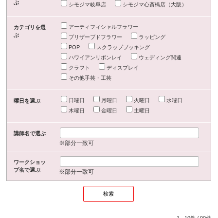
ぶ
シモジマ岐阜店
シモジマ心斎橋店（大阪）
アーティフィシャルフラワー
カテゴリを選
ぶ
プリザーブドフラワー
ラッピング
POP
スクラップブッキング
ハワイアンリボンレイ
ウェディング関連
クラフト
ディスプレイ
その他手芸・工芸
日曜日
月曜日
火曜日
水曜日
曜日を選ぶ
木曜日
金曜日
土曜日
講師名で選ぶ
※部分一致可
ワークショッ
プ名で選ぶ
※部分一致可