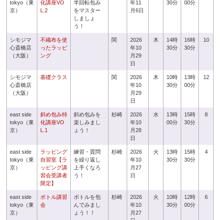
tokyo（東
化講座VO
半回転包み
年11
30分
00分
京）
L.2
をマスター
月6日
しましょ
う！
シモジマ
不織布を使
関
2026
木
14時
16時
10
心斎橋店
ったラッピ
年10
30分
30分
（大阪）
ング
月29
日
シモジマ
基礎クラス
関
2026
木
10時
13時
12
心斎橋店
年10
30分
00分
（大阪）
月29
日
east side
斜め包み特
斜め包みを
杉崎
2026
水
13時
15時
8
tokyo（東
化講座VO
楽しみまし
年10
00分
30分
京）
L.1
ょう！
月28
日
east side
ラッピング
練習・質問
杉崎
2026
火
13時
15時
4
tokyo（東
自習室【ラ
を繰り返し
年10
30分
30分
京）
ッピング講
上手くなろ
月27
習会受講者
う！
日
限定】
east side
ボトル講習
ボトルを包
杉崎
2026
火
10時
12時
6
tokyo（東
会
んでみまし
年10
30分
00分
京）
ょう！！
月27