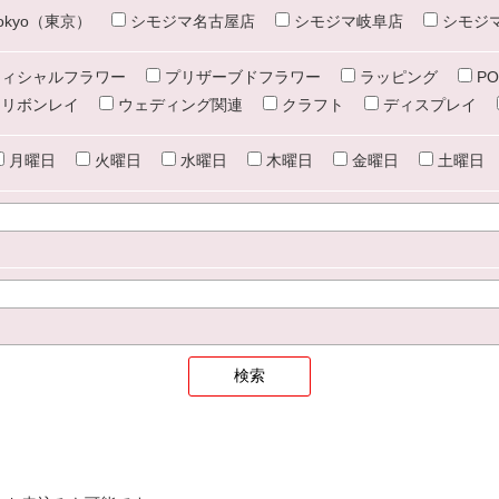
e tokyo（東京）
シモジマ名古屋店
シモジマ岐阜店
シモジ
ィシャルフラワー
プリザーブドフラワー
ラッピング
PO
リボンレイ
ウェディング関連
クラフト
ディスプレイ
月曜日
火曜日
水曜日
木曜日
金曜日
土曜日