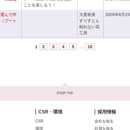
ことを楽しもう！
を選んで作
大貫裕美
2026年8月2
ケ（ブート
すりすとん
枯れない花
工房
1
2
3
4
5
...
10
page top
CSR・環境
採用情報
CSR
会社を知る
環境
社員を知る