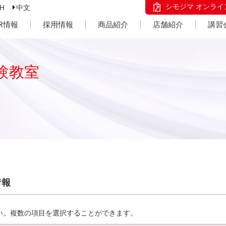
シモジマ オンライ
SH
中文
IR情報
採用情報
商品紹介
店舗紹介
講習
験教室
情報
い。複数の項目を選択することができます。