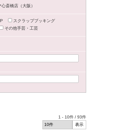
マ心斎橋店（大阪）
P
スクラップブッキング
その他手芸・工芸
1
-
10
件 /
93
件