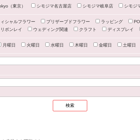
e tokyo（東京）
シモジマ名古屋店
シモジマ岐阜店
シモジ
ィシャルフラワー
プリザーブドフラワー
ラッピング
PO
リボンレイ
ウェディング関連
クラフト
ディスプレイ
月曜日
火曜日
水曜日
木曜日
金曜日
土曜日