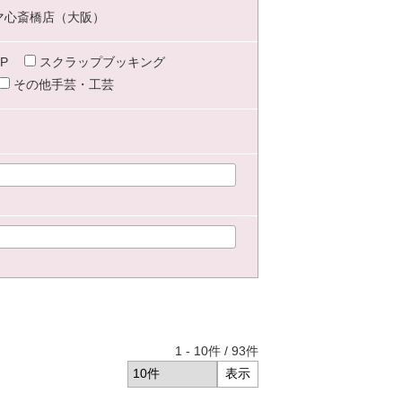
マ心斎橋店（大阪）
P
スクラップブッキング
その他手芸・工芸
1
-
10
件 /
93
件