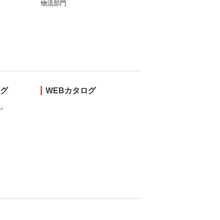
物流部門
ング
WEBカタログ
し