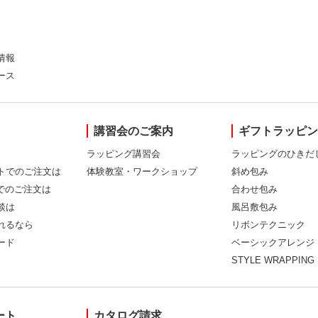
情報
ース
講習会のご案内
ギフトラッピ
ラッピング講習会
ラッピングのひきだ
トでのご注文は
体験教室・ワークショップ
斜め包み
Xでのご注文は
合わせ包み
談は
風呂敷包み
れるなら
リボンテクニック
ード
ベーシックアレンジ
STYLE WRAPPING
ート
カタログ請求