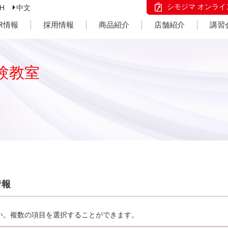
シモジマ オンライ
SH
中文
IR情報
採用情報
商品紹介
店舗紹介
講習
験教室
情報
い。複数の項目を選択することができます。