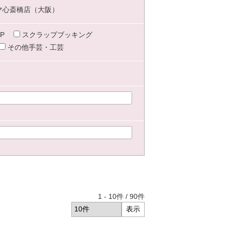
マ心斎橋店（大阪）
P
スクラップブッキング
その他手芸・工芸
1
-
10
件 /
90
件