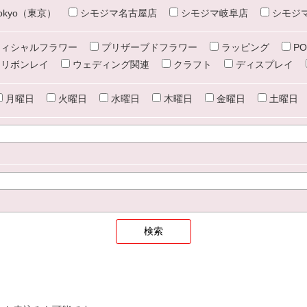
e tokyo（東京）
シモジマ名古屋店
シモジマ岐阜店
シモジ
ィシャルフラワー
プリザーブドフラワー
ラッピング
PO
リボンレイ
ウェディング関連
クラフト
ディスプレイ
月曜日
火曜日
水曜日
木曜日
金曜日
土曜日