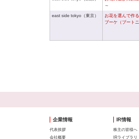
～
east side tokyo（東京）
お花を選んで作
ブーケ（ブート
企業情報
IR情報
代表挨拶
株主の皆様へ
会社概要
IRライブラリ