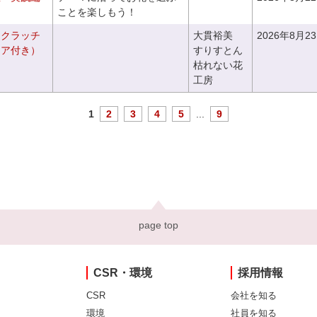
ことを楽しもう！
るクラッチ
大貫裕美
2026年8月2
ニア付き）
すりすとん
枯れない花
工房
1
2
3
4
5
...
9
page top
CSR・環境
採用情報
CSR
会社を知る
環境
社員を知る