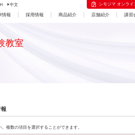
シモジマ オンライ
SH
中文
IR情報
採用情報
商品紹介
店舗紹介
講習
験教室
情報
い。複数の項目を選択することができます。