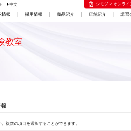
シモジマ オンライ
SH
中文
IR情報
採用情報
商品紹介
店舗紹介
講習
験教室
情報
い。複数の項目を選択することができます。