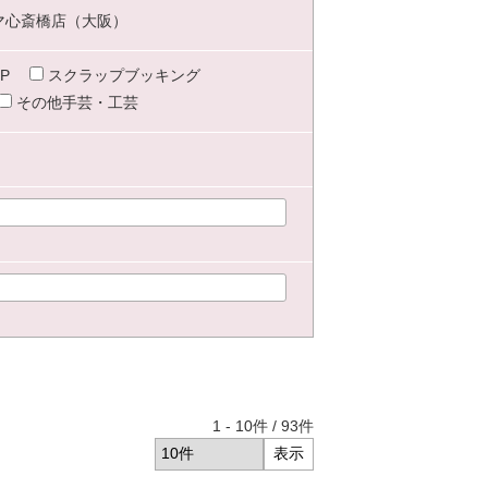
マ心斎橋店（大阪）
P
スクラップブッキング
その他手芸・工芸
1
-
10
件 /
93
件