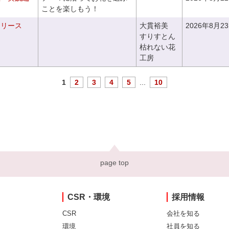
ことを楽しもう！
るリース
大貫裕美
2026年8月2
すりすとん
枯れない花
工房
1
2
3
4
5
...
10
page top
CSR・環境
採用情報
CSR
会社を知る
環境
社員を知る