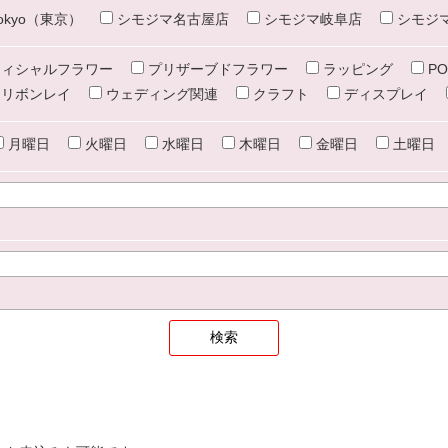
e tokyo（東京）
シモジマ名古屋店
シモジマ岐阜店
シモジ
ィシャルフラワー
プリザーブドフラワー
ラッピング
PO
リボンレイ
ウェディング関連
クラフト
ディスプレイ
月曜日
火曜日
水曜日
木曜日
金曜日
土曜日