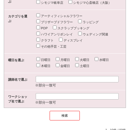
ぶ
シモジマ岐阜店
シモジマ心斎橋店（大阪）
アーティフィシャルフラワー
カテゴリを選
ぶ
プリザーブドフラワー
ラッピング
POP
スクラップブッキング
ハワイアンリボンレイ
ウェディング関連
クラフト
ディスプレイ
その他手芸・工芸
日曜日
月曜日
火曜日
水曜日
曜日を選ぶ
木曜日
金曜日
土曜日
講師名で選ぶ
※部分一致可
ワークショッ
プ名で選ぶ
※部分一致可