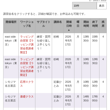
1
-
10
件 /
93
件
講習会名をクリックすると、詳細が確認でき、お申込みも可能です。
開催場所
ワークショ
サブタイト
講師名
開催
曜
開始
終了
残
ップ名
ル
日時
日
時間
時間
席
▲
east side
ラッピング
練習・質問
杉崎
2026
月
13時
15時
4
tokyo（東
自習室【ラ
を繰り返し
年8月
30分
30分
京）
ッピング講
上手くなろ
17日
習会受講者
う！
限定】
east side
ラッピング
練習・質問
杉崎
2026
月
10時
12時
4
tokyo（東
自習室【ラ
を繰り返し
年8月
30分
30分
京）
ッピング講
上手くなろ
17日
習会受講者
う！
限定】
シモジマ
応用Ⅱクラ
近藤ひ
2026
月
10時
12時
4
名古屋店
ス
とみ
年8月
00分
30分
17日
シモジマ
基礎クラス
近藤ひ
2026
月
14時
17時
4
名古屋店
とみ
年8月
30分
00分
17日