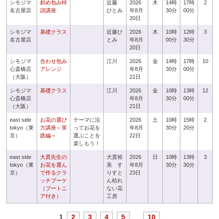
シモジマ
斜め包み特
近藤
2026
木
14時
17時
2
名古屋店
訓講座
ひとみ
年8月
30分
00分
20日
シモジマ
基礎クラス
近藤ひ
2026
木
10時
12時
3
名古屋店
とみ
年8月
00分
30分
20日
シモジマ
合わせ包み
江川
2026
金
14時
17時
10
心斎橋店
アレンジ
年8月
30分
00分
（大阪）
21日
シモジマ
基礎クラス
江川
2026
金
10時
13時
12
心斎橋店
年8月
30分
00分
（大阪）
21日
east side
お花の選び
テーマに沿
2026
土
10時
15時
2
tokyo（東
方講座～実
ってお花を
年8月
30分
20分
京）
践編～
選ぶことを
22日
楽しもう！
east side
大貫先生の
大貫裕
2026
日
10時
13時
3
tokyo（東
お花を選ん
美 す
年8月
30分
30分
京）
で作るクラ
りすと
23日
ッチブーケ
ん枯れ
（ブートニ
ない花
ア付き）
工房
1
2
3
4
5
...
10